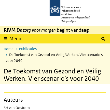
Overslaan en naar de inhoud gaan
Direct naar de hoofdnavigatie
Rijksinstituut voor
Volksgezondheid
en Milieu
Ministerie van Volksgezondheid,
Welzijn en Sport
RIVM
De zorg voor morgen
begint vandaag
Z
Menu
Home
Publicaties
De Toekomst van Gezond en Veilig Werken. Vier scenario's
voor 2040
De Toekomst van Gezond en Veilig
Werken. Vier scenario's voor 2040
Auteurs
SH van Oostrom