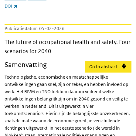
(externe link)
DOI
Publicatiedatum
05-02-2026
The future of occupational health and safet
The future of occupational health and safety. Four
scenarios for 2040
Samenvatting
Go to abstract
Technologische, economische en maatschappelijke
ontwikkelingen gaan snel, zijn onzeker, en hebben invloed op
werk. Het RIVM en TNO hebben daarom verkend welke
ontwikkelingen belangrijk zijn om in 2040 gezond en veilig te
werken in Nederland. Dit is uitgewerkt in vier
toekomstscenario's. Hierin zijn de belangrijkste onzekerheden,
zoals de mate waarin de economie groeit, in verschillende
richtingen uitgewerkt. In het eerste scenario ('de wereld in
blokken') staan internationale politieke spanningen en