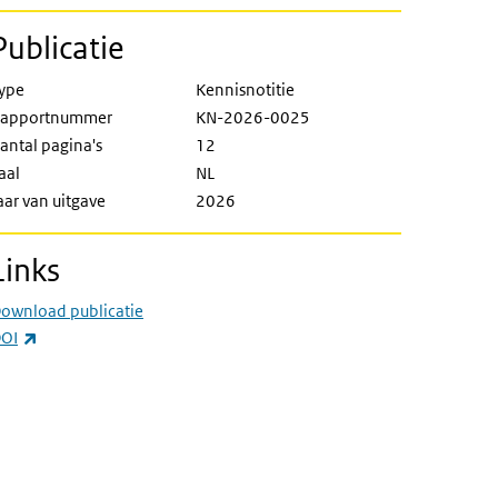
Publicatie
ype
Kennisnotitie
apportnummer
KN-2026-0025
antal pagina's
12
aal
NL
aar van uitgave
2026
Links
ownload publicatie
(externe link)
OI