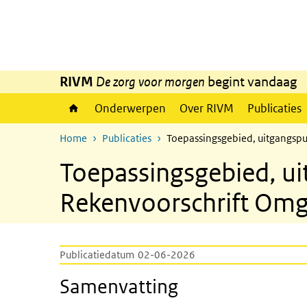
Overslaan en naar de inhoud gaan
Direct naar de hoofdnavigatie
RIVM
De zorg voor morgen
begint vandaag
Onderwerpen
Over RIVM
Publicaties
Home
Publicaties
Toepassingsgebied, uitgangspu
Toepassingsgebied, u
Rekenvoorschrift Omge
Publicatiedatum
02-06-2026
Samenvatting