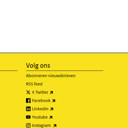
Volg ons
Abonneren nieuwsbrieven
RSS feed
(externe link)
X Twitter
(externe link)
Facebook
(externe link)
LinkedIn
(externe link)
Youtube
(externe link)
Instagram