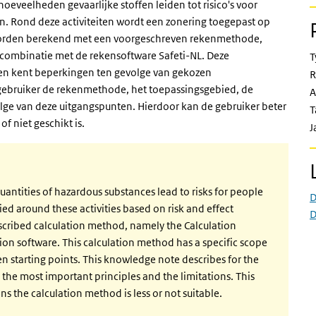
hoeveelheden gevaarlijke stoffen leiden tot risico's voor
n. Rond deze activiteiten wordt een zonering toegepast op
n worden berekend met een voorgeschreven rekenmethode,
 combinatie met de rekensoftware Safeti-NL. Deze
T
en kent beperkingen ten gevolge van gekozen
R
 gebruiker de rekenmethode, het toepassingsgebied, de
A
lge van deze uitgangspunten. Hierdoor kan de gebruiker beter
T
 niet geschikt is.
J
uantities of hazardous substances lead to risks for people
D
plied around these activities based on risk and effect
D
escribed calculation method, namely the Calculation
ion software. This calculation method has a specific scope
sen starting points. This knowledge note describes for the
 the most important principles and the limitations. This
ns the calculation method is less or not suitable.