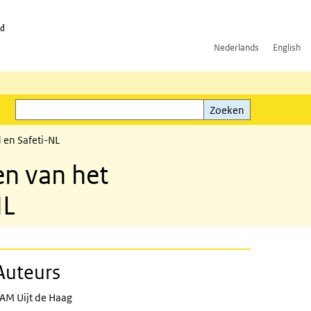
id
Nederlands
English
Zoeken
ink)
Zoeken
 en Safeti-NL
en van het
NL
Auteurs
AM Uijt de Haag