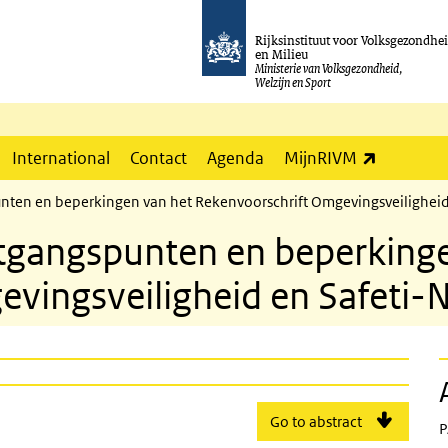
Rijksinstituut voor Volksgezondhe
en Milieu
Ministerie van Volksgezondheid,
Welzijn en Sport
(externe l
International
Contact
Agenda
MijnRIVM
nten en beperkingen van het Rekenvoorschrift Omgevingsveiligheid
itgangspunten en beperking
vingsveiligheid en Safeti-
Go to abstract
P