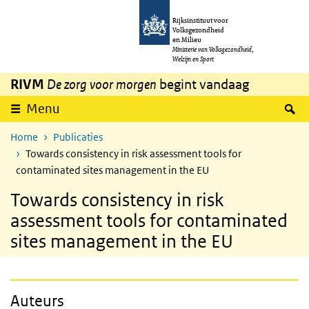
Overslaan en naar de inhoud gaan
Direct naar de hoofdnavigatie
Rijksinstituut voor
Volksgezondheid
en Milieu
Ministerie van Volksgezondheid,
Welzijn en Sport
RIVM
De zorg voor morgen
begint vandaag
Z
Menu
Home
Publicaties
Towards consistency in risk assessment tools for
contaminated sites management in the EU
Towards consistency in risk
assessment tools for contaminated
sites management in the EU
Auteurs