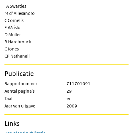
FA Swartjes
M d' Allesandro
C Cornelis
E Wcislo
D Muller
B Hazebrouck
C Jones
CP Nathanail
Publicatie
Rapportnummer
711701091
Aantal pagina's
29
Taal
en
Jaar van uitgave
2009
Links