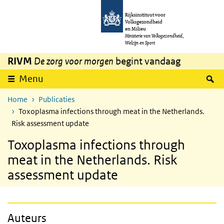
Overslaan en naar de inhoud gaan
Direct naar de hoofdnavigatie
Rijksinstituut voor
Volksgezondheid
en Milieu
Ministerie van Volksgezondheid,
Welzijn en Sport
RIVM
De zorg voor morgen
begint vandaag
Z
Menu
Home
Publicaties
Toxoplasma infections through meat in the Netherlands.
Risk assessment update
Toxoplasma infections through
meat in the Netherlands. Risk
assessment update
Auteurs