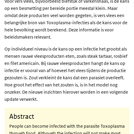
Voor vers vlees, bijvoorbeeld biefstuk of varkenshaas, is de kans
op een besmetting per bereide portie meestal klein. Maar
omdat deze producten veel worden gegeten, is vers vlees een
belangrijke bron van Toxoplasma-infecties als de kans voor de
hele bevolking wordt berekend. Deze informatie is voor
beleidsmakers relevant.
Op individueel niveau is de kans op een infectie het grootst als
mensen rauwe vleesproducten eten, zoals steak tartaar, rosbief
en filet americain. Bij rauwe vleesproducten hangt de kans op
infectie er vooral van af hoeveel het vlees tijdens de productie
gezouten is. Zout verkleint de kans dat een parasiet overleeft.
Hoe groot het effect van het zouten is, is in het model nog
onzeker. De nieuwe inzichten hierover worden in een volgende
update verwerkt.
Abstract
People can become infected with the parasite Toxoplasma
through food. Although the infection will not make most