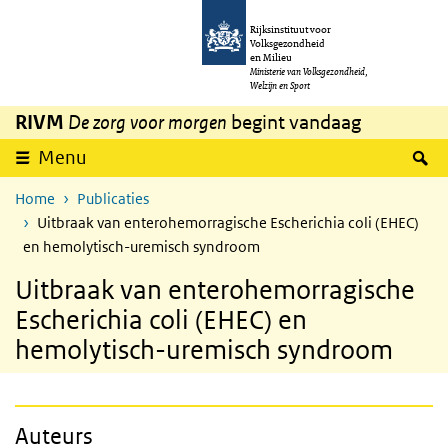
Overslaan en naar de inhoud gaan
Direct naar de hoofdnavigatie
Rijksinstituut voor
Volksgezondheid
en Milieu
Ministerie van Volksgezondheid,
Welzijn en Sport
RIVM
De zorg voor morgen
begint vandaag
Z
Menu
Home
Publicaties
Uitbraak van enterohemorragische Escherichia coli (EHEC)
en hemolytisch-uremisch syndroom
Uitbraak van enterohemorragische
Escherichia coli (EHEC) en
hemolytisch-uremisch syndroom
Auteurs