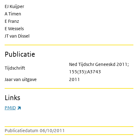
EJ Kuijper
A Timen
E Franz
E Wessels
JT van Dissel
Publicatie
Ned Tijdschr Geneeskd 2011;
Tijdschrift
155(35):A3743
Jaar van uitgave
2011
Links
(externe link)
PMID
Publicatiedatum
06/10/2011