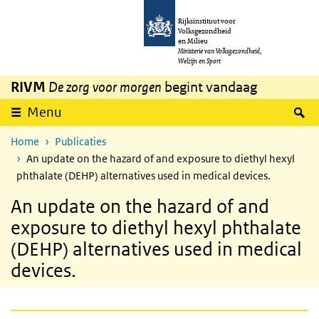
Overslaan en naar de inhoud gaan
Direct naar de hoofdnavigatie
Rijksinstituut voor
Volksgezondheid
en Milieu
Ministerie van Volksgezondheid,
Welzijn en Sport
RIVM
De zorg voor morgen
begint vandaag
Z
Menu
Home
Publicaties
An update on the hazard of and exposure to diethyl hexyl
phthalate (DEHP) alternatives used in medical devices.
An update on the hazard of and
exposure to diethyl hexyl phthalate
(DEHP) alternatives used in medical
devices.