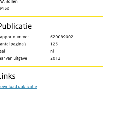
AA Bollen
M Sol
Publicatie
apportnummer
620089002
antal pagina's
123
aal
nl
aar van uitgave
2012
Links
ownload publicatie