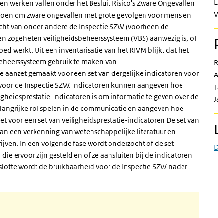
L
en werken vallen onder het Besluit Risico's Zware Ongevallen
V
ldoen om zware ongevallen met grote gevolgen voor mens en
icht van onder andere de Inspectie SZW (voorheen de
een zogeheten veiligheidsbeheerssysteem (VBS) aanwezig is, of
oed werkt. Uit een inventarisatie van het RIVM blijkt dat het
sbeheerssysteem gebruik te maken van
R
ste aanzet gemaakt voor een set van dergelijke indicatoren voor
A
is voor de Inspectie SZW. Indicatoren kunnen aangeven hoe
T
igheidsprestatie-indicatoren is om informatie te geven over de
J
belangrijke rol spelen in de communicatie en aangeven hoe
et voor een set van veiligheidsprestatie-indicatoren De set van
 van een verkenning van wetenschappelijke literatuur en
jven. In een volgende fase wordt onderzocht of de set
D
 die ervoor zijn gesteld en of ze aansluiten bij de indicatoren
slotte wordt de bruikbaarheid voor de Inspectie SZW nader