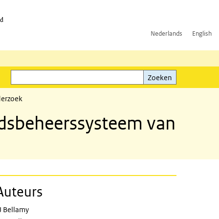
id
Nederlands
English
Zoeken
ink)
Zoeken
derzoek
eidsbeheerssysteem van
Auteurs
J Bellamy