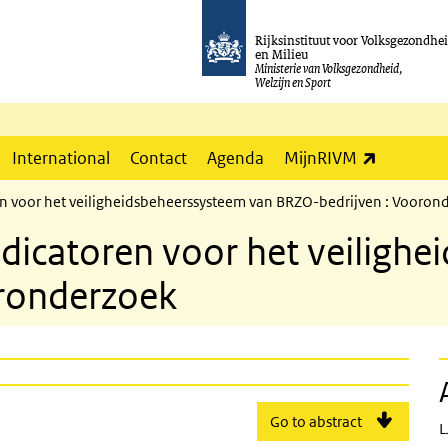
Rijksinstituut voor Volksgezondhe
en Milieu
Ministerie van Volksgezondheid,
Welzijn en Sport
(externe l
International
Contact
Agenda
MijnRIVM
ren voor het veiligheidsbeheerssysteem van BRZO-bedrijven : Vooron
indicatoren voor het veiligh
ronderzoek
Go to abstract
L