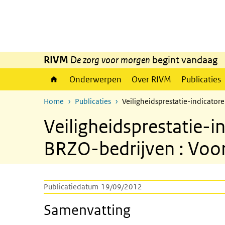
Overslaan en naar de inhoud gaan
Direct naar de hoofdnavigatie
RIVM
De zorg voor morgen
begint vandaag
Onderwerpen
Over RIVM
Publicaties
Home
Publicaties
Veiligheidsprestatie-indicato
Veiligheidsprestatie-
BRZO-bedrijven : Voo
Publicatiedatum
19/09/2012
Samenvatting