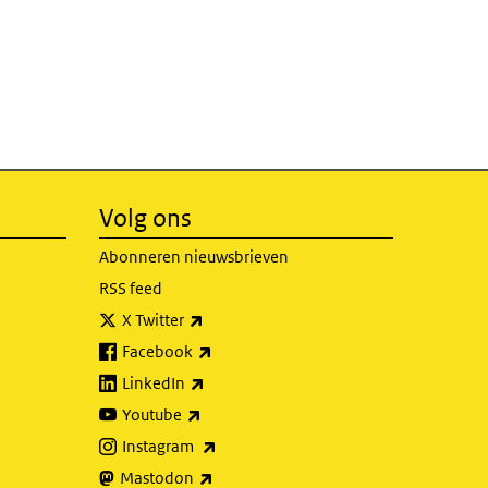
Volg ons
Abonneren nieuwsbrieven
RSS feed
(externe link)
X Twitter
(externe link)
Facebook
(externe link)
LinkedIn
(externe link)
Youtube
(externe link)
Instagram
(externe link)
Mastodon