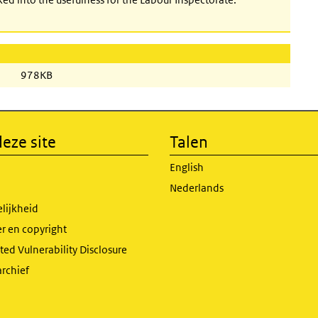
978KB
eze site
Talen
English
Nederlands
lijkheid
r en copyright
ed Vulnerability Disclosure
archief