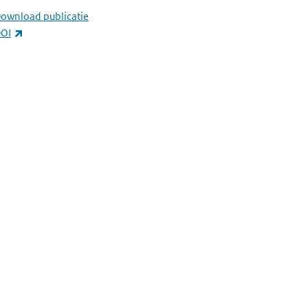
ownload publicatie
(externe link)
OI