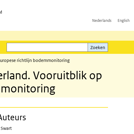
id
Nederlands
English
Zoeken
ink)
Zoeken
uropese richtlijn bodemmonitoring
land. Vooruitblik op
mmonitoring
Auteurs
 ahead to implementation of the Euro
 Swart