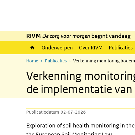
Overslaan en naar de inhoud gaan
Direct naar de hoofdnavigatie
RIVM
De zorg voor morgen
begint vandaag
Onderwerpen
Over RIVM
Publicaties
Home
Publicaties
Verkenning monitoring bodemg
Verkenning monitorin
de implementatie van 
Publicatiedatum
02-07-2026
Exploration of soil health m
Exploration of soil health monitoring in t
the European Soil Monitoring Law