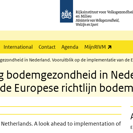
Rijksinstituut voor Volksgezondhe
en Milieu
Ministerie van Volksgezondheid,
Welzijn en Sport
(externe l
International
Contact
Agenda
MijnRIVM
ezondheid in Nederland. Vooruitblik op de implementatie van de E
g bodemgezondheid in Neder
de Europese richtlijn bode
onitoring in the Netherlands. A look
he Netherlands. A look ahead to implementation of
E