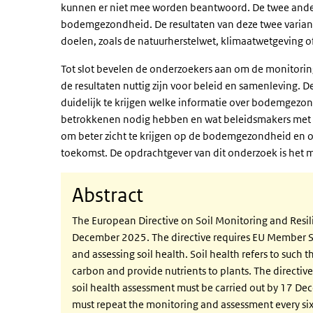
kunnen er niet mee worden beantwoord. De twee andere
bodemgezondheid. De resultaten van deze twee varian
doelen, zoals de natuurherstelwet, klimaatwetgeving o
Tot slot bevelen de onderzoekers aan om de monitorin
de resultaten nuttig zijn voor beleid en samenleving. 
duidelijk te krijgen welke informatie over bodemgez
betrokkenen nodig hebben en wat beleidsmakers met de
om beter zicht te krijgen op de bodemgezondheid en 
toekomst. De opdrachtgever van dit onderzoek is het mi
Abstract
The European Directive on Soil Monitoring and Resili
December 2025. The directive requires EU Member Sta
and assessing soil health. Soil health refers to such t
carbon and provide nutrients to plants. The directiv
soil health assessment must be carried out by 17 Dec
must repeat the monitoring and assessment every six