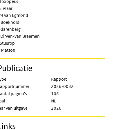
 Toxopeus
E Vlaar
M van Egmond
 Boekhold
 Klarenberg
 Dirven-van Breemen
 Stuurop
 Matson
Publicatie
ype
Rapport
apportnummer
2026-0032
antal pagina's
106
aal
NL
aar van uitgave
2026
Links