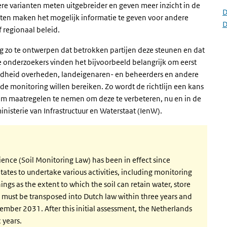
 varianten meten uitgebreider en geven meer inzicht in de
D
ten maken het mogelijk informatie te geven voor andere
D
f regionaal beleid.
g zo te ontwerpen dat betrokken partijen deze steunen en dat
De onderzoekers vinden het bijvoorbeeld belangrijk om eerst
ondheid overheden, landeigenaren- en beheerders en andere
 monitoring willen bereiken. Zo wordt de richtlijn een kans
om maatregelen te nemen om deze te verbeteren, nu en in de
nisterie van Infrastructuur en Waterstaat (IenW).
ence (Soil Monitoring Law) has been in effect since
tes to undertake various activities, including monitoring
hings as the extent to which the soil can retain water, store
e must be transposed into Dutch law within three years and
ember 2031. After this initial assessment, the Netherlands
 years.