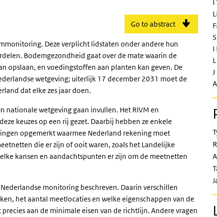
I
L
Go to abstract
F
S
mmonitoring. Deze verplicht lidstaten onder andere hun
I
rdelen. Bodemgezondheid gaat over de mate waarin de
L
an opslaan, en voedingstoffen aan planten kan geven. De
J
Nederlandse wetgeving; uiterlijk 17 december 2031 moet de
A
and dat elke zes jaar doen.
hun nationale wetgeving gaan invullen. Het RIVM en
e keuzes op een rij gezet. Daarbij hebben ze enkele
T
ellingen opgemerkt waarmee Nederland rekening moet
R
netten die er zijn of ooit waren, zoals het Landelijke
welke kansen en aandachtspunten er zijn om de meetnetten
A
T
J
 Nederlandse monitoring beschreven. Daarin verschillen
ken, het aantal meetlocaties en welke eigenschappen van de
recies aan de minimale eisen van de richtlijn. Andere vragen