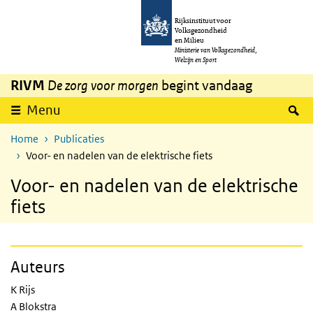
Overslaan en naar de inhoud gaan
Direct naar de hoofdnavigatie
Rijksinstituut voor
Volksgezondheid
en Milieu
Ministerie van Volksgezondheid,
Welzijn en Sport
RIVM
De zorg voor morgen
begint vandaag
Z
Menu
Home
Publicaties
Voor- en nadelen van de elektrische fiets
Voor- en nadelen van de elektrische
fiets
Auteurs
K Rijs
A Blokstra