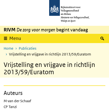
Overslaan en naar de inhoud gaan
Direct naar de hoofdnavigatie
Rijksinstituut voor
Volksgezondheid
en Milieu
Ministerie van Volksgezondheid,
Welzijn en Sport
RIVM
De zorg voor morgen
begint vandaag
Z
Menu
Home
Publicaties
Vrijstelling en vrijgave in richtlijn 2013/59/Euratom
Vrijstelling en vrijgave in richtlijn
2013/59/Euratom
Auteurs
M van der Schaaf
CP Tanzi