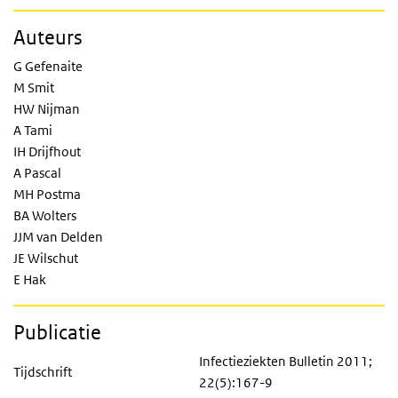
Auteurs
G Gefenaite
M Smit
HW Nijman
A Tami
IH Drijfhout
A Pascal
MH Postma
BA Wolters
JJM van Delden
JE Wilschut
E Hak
Publicatie
Infectieziekten Bulletin 2011;
Tijdschrift
22(5):167-9