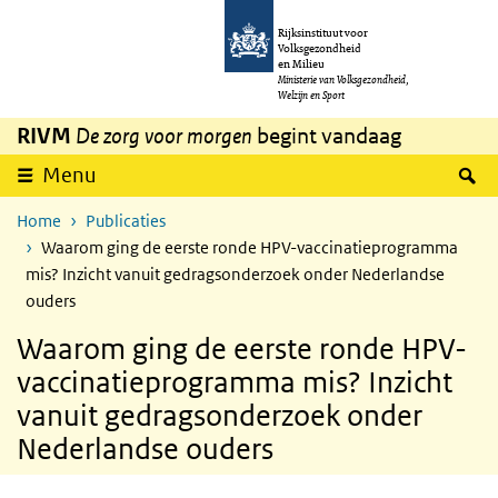
Overslaan en naar de inhoud gaan
Direct naar de hoofdnavigatie
Rijksinstituut voor
Volksgezondheid
en Milieu
Ministerie van Volksgezondheid,
Welzijn en Sport
RIVM
De zorg voor morgen
begint vandaag
Z
Menu
Home
Publicaties
Waarom ging de eerste ronde HPV-vaccinatieprogramma
mis? Inzicht vanuit gedragsonderzoek onder Nederlandse
ouders
Waarom ging de eerste ronde HPV-
vaccinatieprogramma mis? Inzicht
vanuit gedragsonderzoek onder
Nederlandse ouders