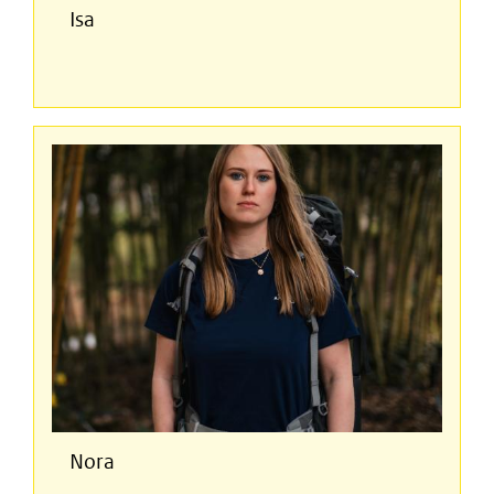
Isa
Nora
Nora
Isa