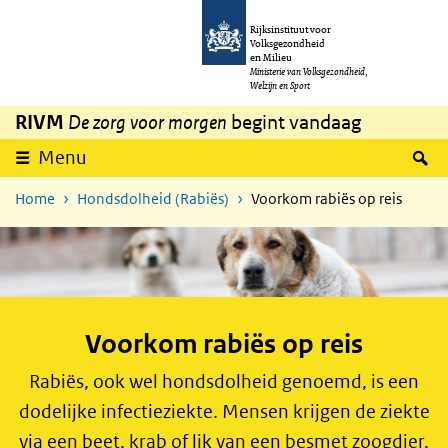
Overslaan en naar de inhoud gaan
Direct naar de hoofdnavigatie
Rijksinstituut voor
Volksgezondheid
en Milieu
Ministerie van Volksgezondheid,
Welzijn en Sport
RIVM
De zorg voor morgen
begint vandaag
Z
Menu
Home
Hondsdolheid (Rabiës)
Voorkom rabiës op reis
Voorkom rabiës op reis
Rabiës, ook wel hondsdolheid genoemd, is een
dodelijke infectieziekte. Mensen krijgen de ziekte
via een beet, krab of lik van een besmet zoogdier.