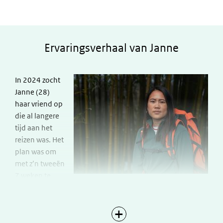
Janne
Ervaringsverhaal van Janne
In 2024 zocht
Janne (28)
haar vriend op
die al langere
tijd aan het
reizen was. Het
plan was om
met z’n tweeën
7 weken te
gaan backpacken in Brazilië. Hun onbezorgde reis werd
ineens verstoord door een spelletje met een jonge hond.
“Ik werd steeds comfortabeler met die hond”