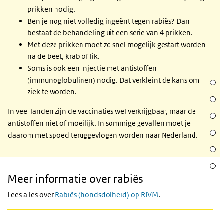
prikken nodig.
Ben je nog niet volledig ingeënt tegen rabiës? Dan
bestaat de behandeling uit een serie van 4 prikken.
Met deze prikken moet zo snel mogelijk gestart worden
na de beet, krab of lik.
Soms is ook een injectie met antistoffen
(immunoglobulinen) nodig. Dat verkleint de kans om
Hoe
ziek te worden.
Wat 
In veel landen zijn de vaccinaties wel verkrijgbaar, maar de
Meer
antistoffen niet of moeilijk. In sommige gevallen moet je
Jann
daarom met spoed teruggevlogen worden naar Nederland.
Nora
Meer
informatie
Isa
Meer informatie over rabiës
Lees alles over
Rabiës (hondsdolheid) op RIVM
.