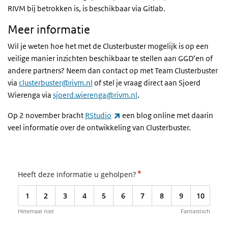
RIVM bij betrokken is, is beschikbaar via Gitlab.
Meer informatie
Wil je weten hoe het met de Clusterbuster mogelijk is op een
veilige manier inzichten beschikbaar te stellen aan GGD’en of
andere partners? Neem dan contact op met Team Clusterbuster
via
clusterbuster@rivm.nl
of stel je vraag direct aan Sjoerd
Wierenga via
sjoerd.wierenga@rivm.nl
.
(externe link)
Op 2 november bracht
RStudio
een blog online met daarin
veel informatie over de ontwikkeling van Clusterbuster.
*
Heeft deze informatie u geholpen?
1
2
3
4
5
6
7
8
9
10
Helemaal niet
Fantastisch