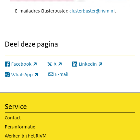
E-mailadres Clusterbuster:
clusterbuster@rivm.nl
.
Deel deze pagina
Facebook
X
LinkedIn
(externe link)
(externe link)
(externe link)
E-mail
WhatsApp
(externe link)
Service
Contact
Persinformatie
Werken bij het RIVM