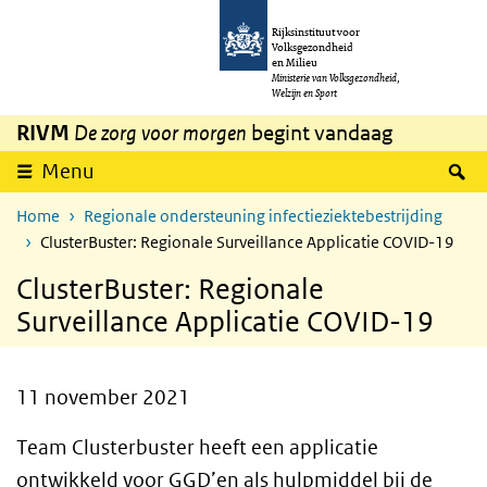
Overslaan en naar de inhoud gaan
Direct naar de hoofdnavigatie
Rijksinstituut voor
Volksgezondheid
en Milieu
Ministerie van Volksgezondheid,
Welzijn en Sport
RIVM
De zorg voor morgen
begint vandaag
Z
Menu
Home
Regionale ondersteuning infectieziektebestrijding
ClusterBuster: Regionale Surveillance Applicatie COVID-19
ClusterBuster: Regionale
Surveillance Applicatie COVID-19
11 november 2021
Team Clusterbuster heeft een applicatie
ontwikkeld voor
GGD
’en als hulpmiddel bij de