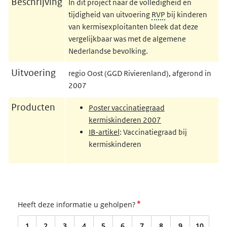
Beschrijving
In dit project naar de volledigheid en
tijdigheid van uitvoering
RVP
bij kinderen
van kermisexploitanten bleek dat deze
vergelijkbaar was met de algemene
Nederlandse bevolking.
Uitvoering
regio Oost (GGD Rivierenland), afgerond in
2007
Producten
Poster vaccinatiegraad
kermiskinderen 2007
IB-artikel
: Vaccinatiegraad bij
kermiskinderen
*
Heeft deze informatie u geholpen?
1
2
3
4
5
6
7
8
9
10