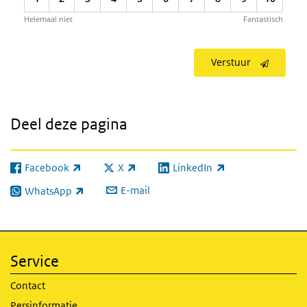
Helemaal niet
Fantastisch
Verstuur
Deel deze pagina
Facebook
X
LinkedIn
(externe link)
(externe link)
(externe link)
E-mail
WhatsApp
(externe link)
Service
Contact
Persinformatie