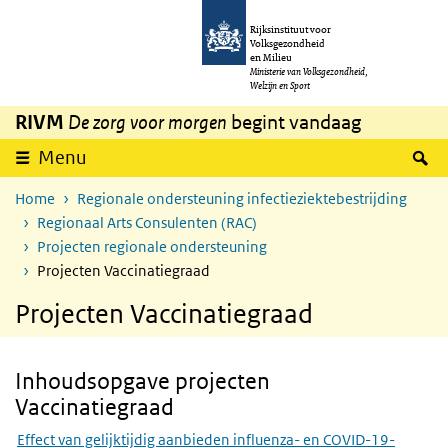
Overslaan en naar de inhoud gaan
Direct naar de hoofdnavigatie
Rijksinstituut voor
Volksgezondheid
en Milieu
Ministerie van Volksgezondheid,
Welzijn en Sport
RIVM
De zorg voor morgen
begint vandaag
Z
Menu
Home
Regionale ondersteuning infectieziektebestrijding
Regionaal Arts Consulenten (RAC)
Projecten regionale ondersteuning
Projecten Vaccinatiegraad
Projecten Vaccinatiegraad
Inhoudsopgave projecten
Skip Inhoudsopgave projecten Vaccinatiegraad
Vaccinatiegraad
Effect van gelijktijdig aanbieden influenza- en COVID-19-