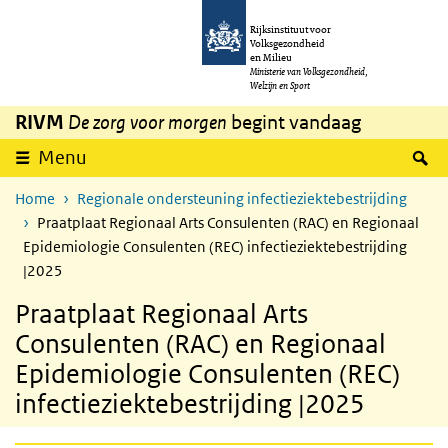
Overslaan en naar de inhoud gaan
Direct naar de hoofdnavigatie
Rijksinstituut voor
Volksgezondheid
en Milieu
Ministerie van Volksgezondheid,
Welzijn en Sport
RIVM
De zorg voor morgen
begint vandaag
Z
Menu
Home
Regionale ondersteuning infectieziektebestrijding
Praatplaat Regionaal Arts Consulenten (RAC) en Regionaal
Epidemiologie Consulenten (REC) infectieziektebestrijding
|2025
Praatplaat Regionaal Arts
Consulenten (RAC) en Regionaal
Epidemiologie Consulenten (REC)
infectieziektebestrijding |2025