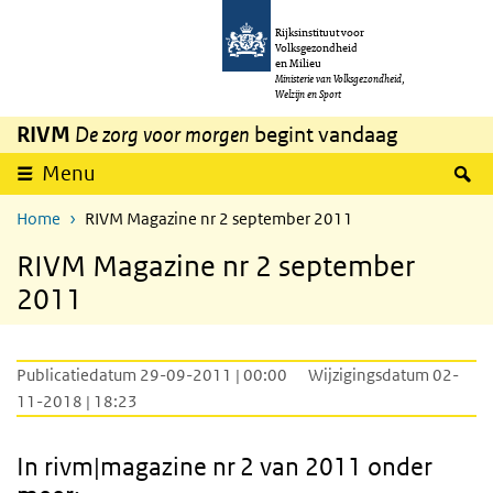
Overslaan en naar de inhoud gaan
Direct naar de hoofdnavigatie
Rijksinstituut voor
Volksgezondheid
en Milieu
Ministerie van Volksgezondheid,
Welzijn en Sport
RIVM
De zorg voor morgen
begint vandaag
Z
Menu
Home
RIVM Magazine nr 2 september 2011
RIVM Magazine nr 2 september
2011
Publicatiedatum 29-09-2011 | 00:00
Wijzigingsdatum 02-
11-2018 | 18:23
In rivm|magazine nr 2 van 2011 onder