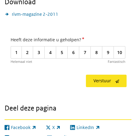
Download
rivm-magazine 2-2011
*
Heeft deze informatie u geholpen?
1
2
3
4
5
6
7
8
9
10
Helemaal niet
Fantastisch
Verstuur
Deel deze pagina
Facebook
X
LinkedIn
(externe link)
(externe link)
(externe link)