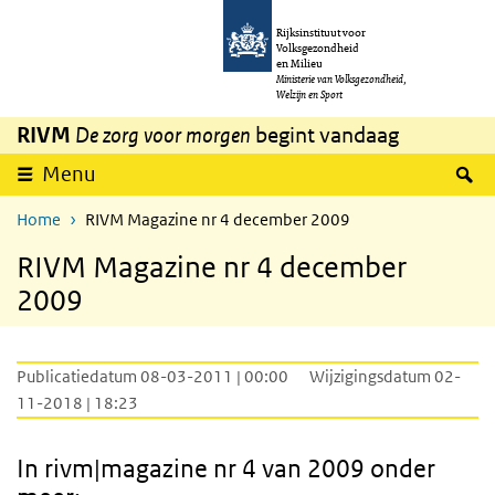
Overslaan en naar de inhoud gaan
Direct naar de hoofdnavigatie
Rijksinstituut voor
Volksgezondheid
en Milieu
Ministerie van Volksgezondheid,
Welzijn en Sport
RIVM
De zorg voor morgen
begint vandaag
Z
Menu
Home
RIVM Magazine nr 4 december 2009
RIVM Magazine nr 4 december
2009
Publicatiedatum 08-03-2011 | 00:00
Wijzigingsdatum 02-
11-2018 | 18:23
In rivm|magazine nr 4 van 2009 onder