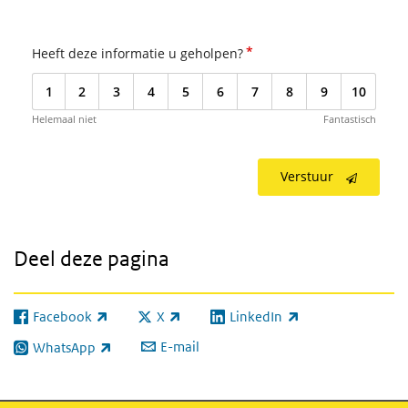
*
Heeft deze informatie u geholpen?
1
2
3
4
5
6
7
8
9
10
Helemaal niet
Fantastisch
Verstuur
Deel deze pagina
Facebook
X
LinkedIn
(externe link)
(externe link)
(externe link)
E-mail
WhatsApp
(externe link)