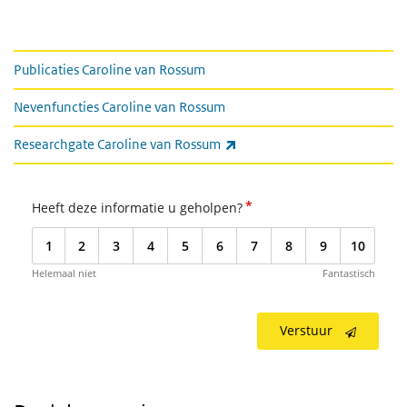
Gerelateerde informatie
Publicaties Caroline van Rossum
Nevenfuncties Caroline van Rossum
(externe link)
Researchgate Caroline van Rossum
*
Heeft deze informatie u geholpen?
1
2
3
4
5
6
7
8
9
10
Helemaal niet
Fantastisch
Verstuur