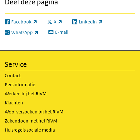
Deel deze pagina
Facebook
X
LinkedIn
(externe link)
(externe link)
(externe link)
E-mail
WhatsApp
(externe link)
Service
Contact
Persinformatie
Werken bij het RIVM
Klachten
Woo-verzoeken bij het RIVM
Zakendoen met het RIVM
Huisregels sociale media