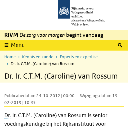
Overslaan en naar de inhoud gaan
Direct naar de hoofdnavigatie
Rijksinstituut voor
Volksgezondheid
en Milieu
Ministerie van Volksgezondheid,
Welzijn en Sport
RIVM
De zorg voor morgen
begint vandaag
Z
Menu
Home
Kennis en kunde
Experts en expertise
Dr. Ir. C.T.M. (Caroline) van Rossum
Dr. Ir. C.T.M. (Caroline) van Rossum
Publicatiedatum 24-10-2012 | 00:00
Wijzigingsdatum 19-
02-2019 | 10:33
Dr.
Ir. C.T.M. (Caroline) van Rossum is senior
voedingskundige bij het Rijksinstituut voor