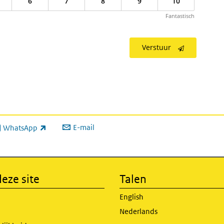
6
7
8
9
10
Fantastisch
Verstuur
E-mail
WhatsApp
xterne link)
eze site
Talen
English
Nederlands