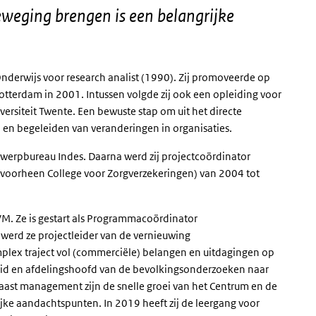
eweging brengen is een belangrijke
nderwijs voor research analist (1990). Zij promoveerde op
otterdam in 2001. Intussen volgde zij ook een opleiding voor
ersiteit Twente. Een bewuste stap om uit het directe
n en begeleiden van veranderingen in organisaties.
ontwerpbureau Indes. Daarna werd zij projectcoördinator
(voorheen College voor Zorgverzekeringen) van 2004 tot
VM. Ze is gestart als Programmacoördinator
erd ze projectleider van de vernieuwing
ex traject vol (commerciële) belangen en uitdagingen op
lid en afdelingshoofd van de bevolkingsonderzoeken naar
ast management zijn de snelle groei van het Centrum en de
ke aandachtspunten. In 2019 heeft zij de leergang voor