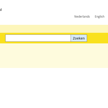
id
Nederlands
English
Zoeken
ink)
Zoeken