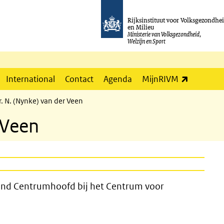
Rijksinstituut voor Volksgezondhe
en Milieu
Ministerie van Volksgezondheid,
Welzijn en Sport
(externe l
International
Contact
Agenda
MijnRIVM
r. N. (Nynke) van der Veen
 Veen
d Centrumhoofd bij het Centrum voor