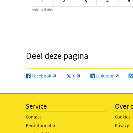
1
2
3
4
5
Helemaal niet
Deel deze pagina
Facebook
X
LinkedIn
(externe link)
(externe link)
(externe link)
(e
Service
Over d
Contact
Cookies
Persinformatie
Privacy