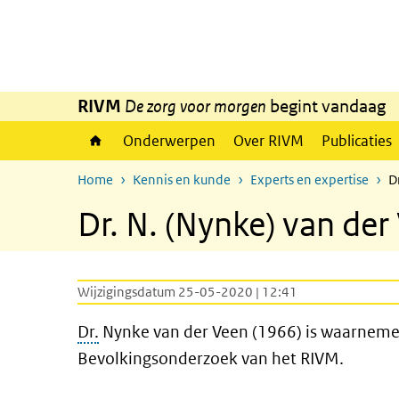
Overslaan en naar de inhoud gaan
Direct naar de hoofdnavigatie
RIVM
De zorg voor morgen
begint vandaag
Onderwerpen
Over RIVM
Publicaties
Home
Kennis en kunde
Experts en expertise
D
Dr. N. (Nynke) van der
Wijzigingsdatum 25-05-2020 | 12:41
Dr.
Nynke van der Veen (1966) is
waarnemen
Bevolkingsonderzoek van het RIVM.