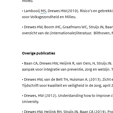
Milieu.
• Lambooij
MS
, Drewes HW(2010). Risico’s en gebrekki
voor Volksgezondheid en Milieu.
• Drewes HW, Boom JHC, Graafmans WC, Struijs JN, Baan
overzicht van de (internationale)literatuur. Bilthoven,
Overige publicaties
• Baan CA, Drewes HW, Heijink R, van Oers, H, Struijs
aanpak voor integratie van preventie, zorg en welzijn
• Drewes HW, van de Belt TH, Huisman A. (2013). Zicht 
Tijdschrift voor kwaliteit en veiligheid in de zorg, april
• Drewes, HW (2012). Understanding how to improve chron
University.
• Drewes HW, Heijink RH, Struijs JN, Baan CA (2014). P