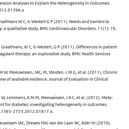
ession Analyses to Explain the Heterogeneity in Outcomes.
2012.01396.x
aafmans W C, & Westert G P (2011). Needs and barriers to
: a qualitative study. BMC Cardiovascular Disorders. 11(1): 76.
 Graafmans, W C, & Westert, G P (2011). Differences in patient
gulant therapy: an explorative study. BMC Health Services
 W, Meeuwissen, JAC, M, Steuten, L M G, et al. (2011). Chronic
eview of available evidence. Journal of Evaluation in Clinical
 H W, Lemmens, K M M, Meeuwissen, J A C, et al. (2012). Meta-
nt for diabetes: investigating heterogeneity in outcomes.
11/j.1365-2753.2012.01817.x.
eeuwissen JAC, Drewes HW, van der Laan NC, Adèr HJ (2010).