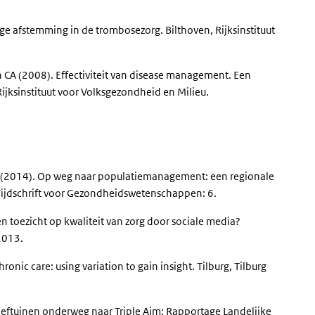
ge afstemming in de trombosezorg. Bilthoven, Rijksinstituut
 CA (2008). Effectiviteit van disease management. Een
 Rijksinstituut voor Volksgezondheid en Milieu.
 JN. (2014). Op weg naar populatiemanagement: een regionale
. Tijdschrift voor Gezondheidswetenschappen: 6.
en toezicht op kwaliteit van zorg door sociale media?
 2013.
ic care: using variation to gain insight. Tilburg, Tilburg
roeftuinen onderweg naar Triple Aim: Rapportage Landelijke