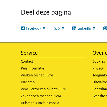
Deel deze pagina
Facebook
X
LinkedIn
(externe link)
(externe link)
(externe link)
(e
Service
Over d
Contact
Cookies
Persinformatie
Privacy
Werken bij het RIVM
Toeganke
Klachten
Disclaime
Woo-verzoeken bij het RIVM
Coordinat
Zakendoen met het RIVM
Website 
Huisregels sociale media