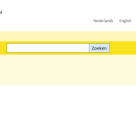
id
Nederlands
English
Zoeken
ink)
Zoeken