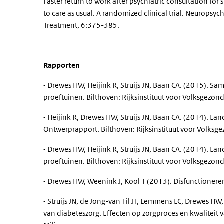
Faster return to work after psychiatric consultation 
to care as usual. A randomized clinical trial. Neuropsyc
Treatment, 6:375-385.
Rapporten
• Drewes HW, Heijink R, Struijs JN, Baan CA. (2015). 
proeftuinen. Bilthoven: Rijksinstituut voor Volksgezon
• Heijink R, Drewes HW, Struijs JN, Baan CA. (2014). L
Ontwerprapport. Bilthoven: Rijksinstituut voor Volksg
• Drewes HW, Heijink R, Struijs JN, Baan CA. (2014). L
proeftuinen. Bilthoven: Rijksinstituut voor Volksgezon
• Drewes HW, Weenink J, Kool T (2013). Disfunctionere
• Struijs JN, de Jong-van Til JT, Lemmens LC, Drewes HW,
van diabeteszorg. Effecten op zorgproces en kwaliteit v