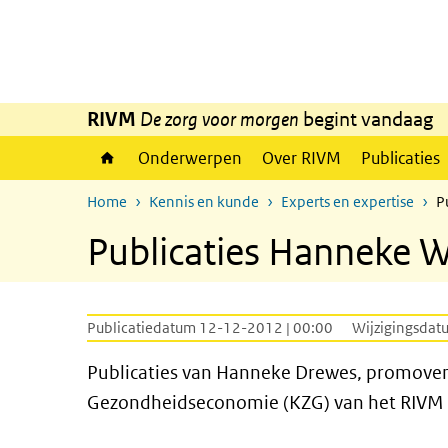
Overslaan en naar de inhoud gaan
Direct naar de hoofdnavigatie
RIVM
De zorg voor morgen
begint vandaag
Onderwerpen
Over RIVM
Publicaties
Home
Kennis en kunde
Experts en expertise
P
Publicaties Hanneke W
Publicatiedatum 12-12-2012 | 00:00
Wijzigingsdat
Publicaties van Hanneke Drewes, promovend
Gezondheidseconomie (KZG) van het RIVM