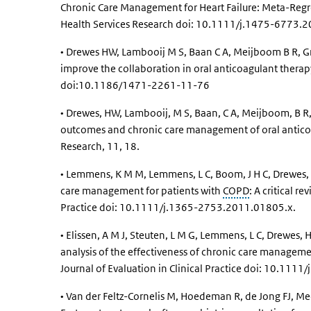
Chronic Care Management for Heart Failure: Meta-Regr
Health Services Research doi: 10.1111/j.1475-6773.
• Drewes HW, Lambooij M S, Baan C A, Meijboom B R, Gr
improve the collaboration in oral anticoagulant therapy
doi:10.1186/1471-2261-11-76
• Drewes, HW, Lambooij, M S, Baan, C A, Meijboom, B R,
outcomes and chronic care management of oral anticoa
Research, 11, 18.
• Lemmens, K M M, Lemmens, L C, Boom, J H C, Drewes, H
care management for patients with
COPD
: A critical r
Practice doi: 10.1111/j.1365-2753.2011.01805.x.
• Elissen, A M J, Steuten, L M G, Lemmens, L C, Drewes,
analysis of the effectiveness of chronic care manageme
Journal of Evaluation in Clinical Practice doi: 10.11
• Van der Feltz-Cornelis M, Hoedeman R, de Jong FJ, M