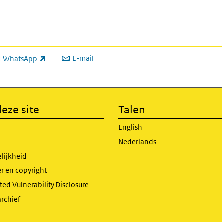
E-mail
WhatsApp
xterne link)
eze site
Talen
English
Nederlands
lijkheid
r en copyright
ed Vulnerability Disclosure
archief