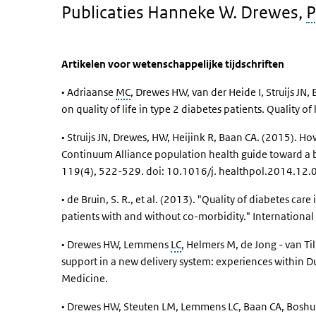
Publicaties Hanneke W. Drewes,
Artikelen voor wetenschappelijke tijdschriften
• Adriaanse
MC
, Drewes HW, van der Heide I, Struijs JN
on quality of life in type 2 diabetes patients. Quality of 
• Struijs JN, Drewes, HW, Heijink R, Baan CA. (2015).
Continuum Alliance population health guide toward a b
119(4), 522-529. doi: 10.1016/j. healthpol.2014.12.
• de Bruin, S. R., et al. (2013). "Quality of diabetes ca
patients with and without co-morbidity." International 
• Drewes HW, Lemmens
LC
, Helmers M, de Jong - van T
support in a new delivery system: experiences within D
Medicine.
• Drewes HW, Steuten LM, Lemmens LC, Baan CA, Boshuize