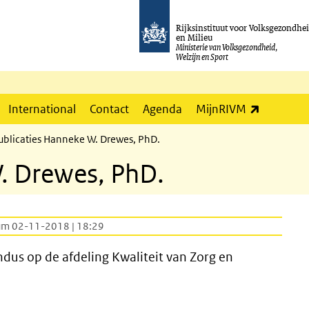
Rijksinstituut voor Volksgezondhe
en Milieu
Ministerie van Volksgezondheid,
Welzijn en Sport
(externe l
International
Contact
Agenda
MijnRIVM
ublicaties Hanneke W. Drewes, PhD.
. Drewes, PhD.
um 02-11-2018 | 18:29
us op de afdeling Kwaliteit van Zorg en