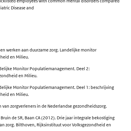
for sicklisted employees with common mental disorders compared
hiatric Disease and
Samen werken aan duurzame zorg. Landelijke monitor
dheid en Milieu.
andelijke Monitor Populatiemanagement. Deel 2:
ezondheid en Milieu.
andelijke Monitor Populatiemanagement. Deel 1: beschrijving
dheid en Milieu.
n van zorgverleners in de Nederlandse gezondheidszorg.
 Bruin de SR, Baan CA (2012). Drie jaar integrale bekostiging
an zorg. Bilthoven, Rijksinstituut voor Volksgezondheid en