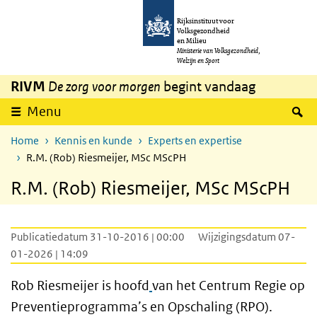
Overslaan en naar de inhoud gaan
Direct naar de hoofdnavigatie
Rijksinstituut voor
Volksgezondheid
en Milieu
Ministerie van Volksgezondheid,
Welzijn en Sport
RIVM
De zorg voor morgen
begint vandaag
Z
Menu
Home
Kennis en kunde
Experts en expertise
R.M. (Rob) Riesmeijer, MSc MScPH
R.M. (Rob) Riesmeijer, MSc MScPH
Publicatiedatum 31-10-2016 | 00:00
Wijzigingsdatum 07-
01-2026 | 14:09
Rob Riesmeijer is hoofd
van het Centrum Regie op
Preventieprogramma’s en Opschaling (RPO).