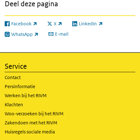
Deel deze pagina
Facebook
X
LinkedIn
(externe link)
(externe link)
(externe link)
E-mail
WhatsApp
(externe link)
Service
Contact
Persinformatie
Werken bij het RIVM
Klachten
Woo-verzoeken bij het RIVM
Zakendoen met het RIVM
Huisregels sociale media