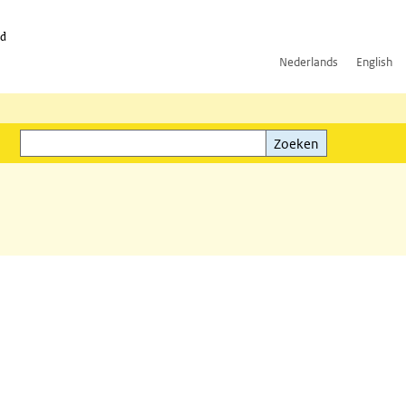
id
Nederlands
English
Zoeken
ink)
Zoeken