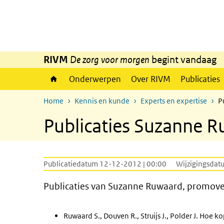
Overslaan en naar de inhoud gaan
Direct naar de hoofdnavigatie
RIVM
De zorg voor morgen
begint vandaag
Onderwerpen
Over RIVM
Publicaties
Home
Kennis en kunde
Experts en expertise
P
Publicaties Suzanne 
Publicatiedatum 12-12-2012 | 00:00
Wijzigingsdat
Publicaties van Suzanne Ruwaard, promove
Ruwaard S., Douven R., Struijs J., Polder J. Hoe 