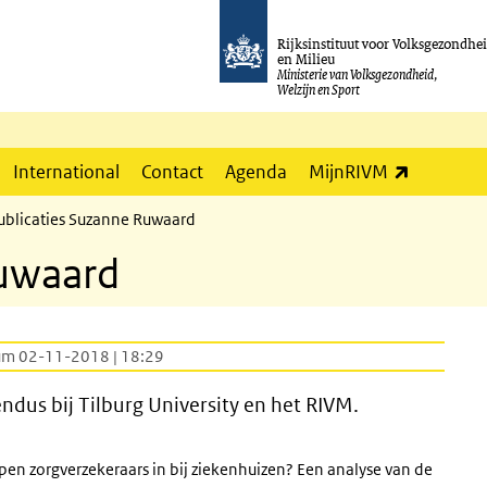
Rijksinstituut voor Volksgezondhe
en Milieu
Ministerie van Volksgezondheid,
Welzijn en Sport
(externe l
International
Contact
Agenda
MijnRIVM
ublicaties Suzanne Ruwaard
Ruwaard
um 02-11-2018 | 18:29
ndus bij Tilburg
University
en het RIVM.
kopen zorgverzekeraars in bij ziekenhuizen? Een analyse van de