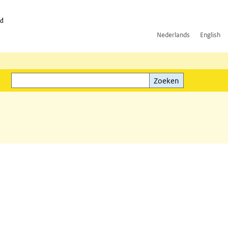
id
Nederlands
English
Zoeken
ink)
Zoeken