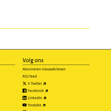
Volg ons
Abonneren nieuwsbrieven
RSS feed
(externe link)
X Twitter
(externe link)
Facebook
(externe link)
LinkedIn
(externe link)
Youtube