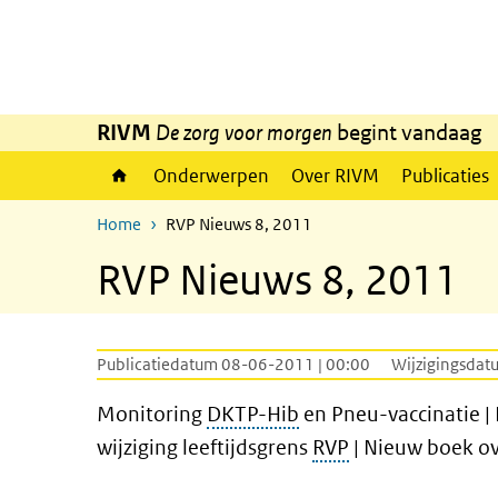
Overslaan en naar de inhoud gaan
Direct naar de hoofdnavigatie
RIVM
De zorg voor morgen
begint vandaag
Onderwerpen
Over RIVM
Publicaties
Home
RVP Nieuws 8, 2011
RVP Nieuws 8, 2011
Publicatiedatum 08-06-2011 | 00:00
Wijzigingsdat
Monitoring
DKTP-Hib
en Pneu-vaccinatie |
wijziging leeftijdsgrens
RVP
| Nieuw boek ove