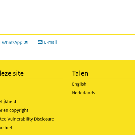
E-mail
WhatsApp
xterne link)
eze site
Talen
English
Nederlands
lijkheid
r en copyright
ed Vulnerability Disclosure
archief