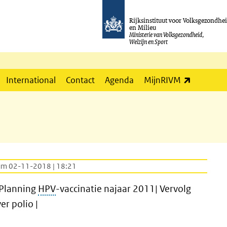
Rijksinstituut voor Volksgezondhe
en Milieu
Ministerie van Volksgezondheid,
Welzijn en Sport
(externe l
International
Contact
Agenda
MijnRIVM
um 02-11-2018 | 18:21
 Planning
HPV
-vaccinatie najaar 2011| Vervolg
r polio |