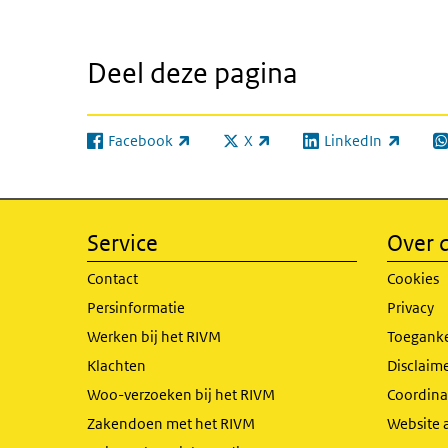
Deel deze pagina
Facebook
X
LinkedIn
(externe link)
(externe link)
(externe link)
(e
Service
Over d
Contact
Cookies
Persinformatie
Privacy
Werken bij het RIVM
Toeganke
Klachten
Disclaime
Woo-verzoeken bij het RIVM
Coordinat
Zakendoen met het RIVM
Website 