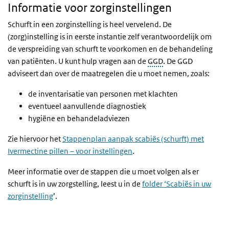
Informatie voor zorginstellingen
Schurft in een zorginstelling is heel vervelend. De
(zorg)instelling is in eerste instantie zelf verantwoordelijk om
de verspreiding van schurft te voorkomen en de behandeling
van patiënten. U kunt hulp vragen aan de
GGD
. De GGD
adviseert dan over de maatregelen die u moet nemen, zoals:
de inventarisatie van personen met klachten
eventueel aanvullende diagnostiek
hygiëne en behandeladviezen
Zie hiervoor het
Stappenplan aanpak scabiës (schurft) met
Ivermectine pillen – voor instellingen
.
Meer informatie over de stappen die u moet volgen als er
schurft is in uw zorgstelling, leest u in de
folder ‘Scabiës in uw
zorginstelling
’.