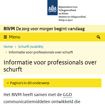
Overslaan en naar de inhoud gaan
Direct naar de hoofdnavigatie
Rijksinstituut voor
Volksgezondheid
en Milieu
Ministerie van Volksgezondheid,
Welzijn en Sport
RIVM
De zorg voor morgen
begint vandaag
Z
Menu
Home
Schurft (scabiës)
Informatie voor professionals over schurft
Informatie voor professionals over
schurft
Pagina's in dit onderwerp
Het RIVM heeft samen met de
GGD
communicatiemiddelen ontwikkeld die