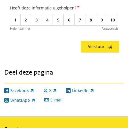
*
Heeft deze informatie u geholpen?
1
2
3
4
5
6
7
8
9
10
Helemaal niet
Fantastisch
Verstuur
Deel deze pagina
Facebook
X
LinkedIn
(externe link)
(externe link)
(externe link)
E-mail
WhatsApp
(externe link)