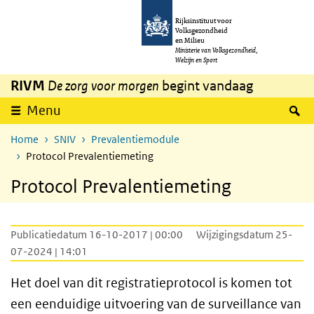
Overslaan en naar de inhoud gaan
Direct naar de hoofdnavigatie
Rijksinstituut voor
Volksgezondheid
en Milieu
Ministerie van Volksgezondheid,
Welzijn en Sport
RIVM
De zorg voor morgen
begint vandaag
Z
Menu
Home
SNIV
Prevalentiemodule
Protocol Prevalentiemeting
Protocol Prevalentiemeting
Publicatiedatum 16-10-2017 | 00:00
Wijzigingsdatum 25-
07-2024 | 14:01
Het doel van dit registratieprotocol is komen tot
een eenduidige uitvoering van de surveillance van