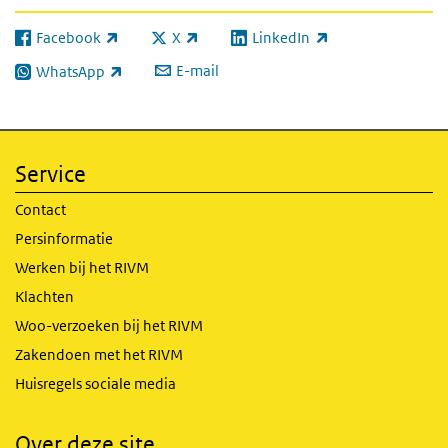
Facebook
X
LinkedIn
(externe link)
(externe link)
(externe link)
E-mail
WhatsApp
(externe link)
Service
Contact
Persinformatie
Werken bij het RIVM
Klachten
Woo-verzoeken bij het RIVM
Zakendoen met het RIVM
Huisregels sociale media
Over deze site