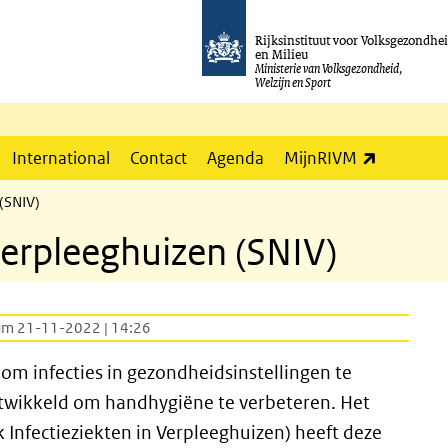
Rijksinstituut voor Volksgezondhe
en Milieu
Ministerie van Volksgezondheid,
Welzijn en Sport
(externe l
International
Contact
Agenda
MijnRIVM
(SNIV)
erpleeghuizen (SNIV)
um 21-11-2022 | 14:26
om infecties in gezondheidsinstellingen te
ntwikkeld om handhygiëne te verbeteren. Het
 Infectieziekten in Verpleeghuizen) heeft deze