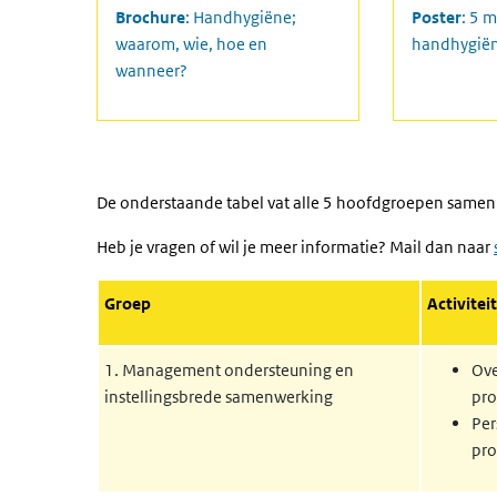
https://www.rivm.nl/documenten/toolkit-handhy
https://ww
Brochure
: Handhygiëne;
Poster
: 5 
waarom, wie, hoe en
handhygië
wanneer?
De onderstaande tabel vat alle 5 hoofdgroepen samen m
Heb je vragen of wil je meer informatie? Mail dan naar
Groep
Activiteit
1. Management ondersteuning en
Ove
instellingsbrede samenwerking
pr
Per
pro