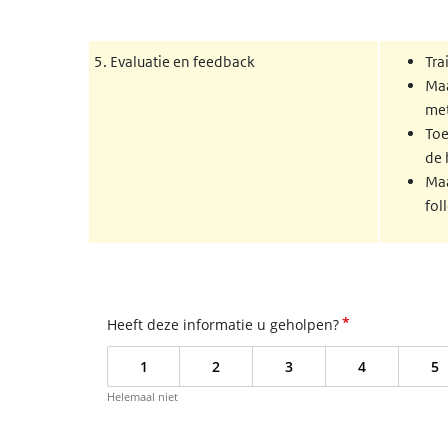
5. Evaluatie en feedback
Tra
Maa
me
Toe
de 
Maa
fol
*
Heeft deze informatie u geholpen?
1
2
3
4
5
Helemaal niet