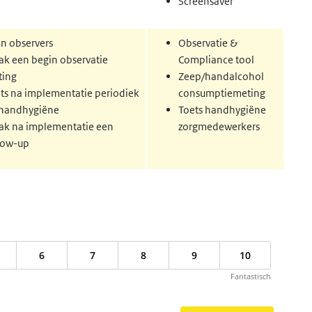
Screensaver
in observers
Observatie &
k een begin observatie
Compliance tool
ting
Zeep/handalcohol
ts na implementatie periodiek
consumptiemeting
handhygiëne
Toets handhygiëne
k na implementatie een
zorgmedewerkers
low-up
6
7
8
9
10
Fantastisch