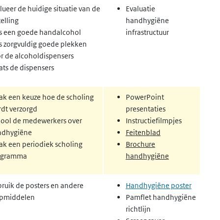
lueer de huidige situatie van de
Evaluatie
telling
handhygiëne
s een goede handalcohol
infrastructuur
s zorgvuldig goede plekken
r de alcoholdispensers
ats de dispensers
k een keuze hoe de scholing
PowerPoint
dt verzorgd
presentaties
ool de medewerkers over
Instructiefilmpjes
ndhygiëne
Feitenblad
k een periodiek scholing
Brochure
ogramma
handhygiëne
ruik de posters en andere
Handhygiëne poster
lpmiddelen
Pamflet handhygiëne
richtlijn