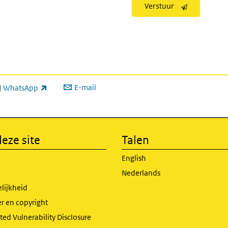
Verstuur
E-mail
WhatsApp
xterne link)
eze site
Talen
English
Nederlands
lijkheid
r en copyright
ed Vulnerability Disclosure