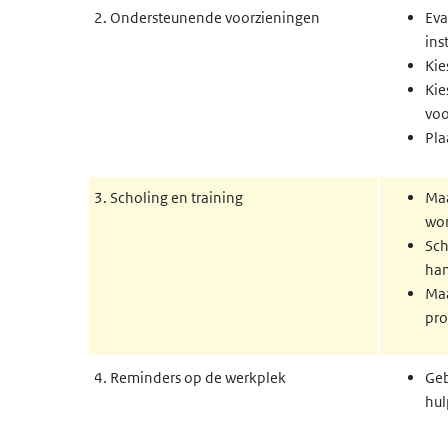
2. Ondersteunende voorzieningen
Eva
ins
Kie
Kie
voo
Pla
3. Scholing en training
Maa
wor
Sch
ha
Maa
pr
4. Reminders op de werkplek
Geb
hu