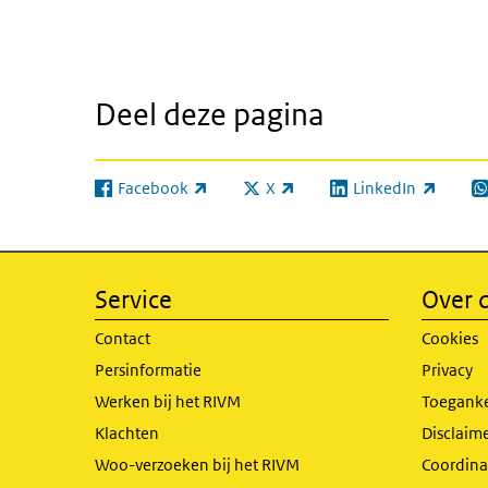
Deel deze pagina
Facebook
X
LinkedIn
(externe link)
(externe link)
(externe link)
(e
Service
Over d
Contact
Cookies
Persinformatie
Privacy
Werken bij het RIVM
Toeganke
Klachten
Disclaime
Woo-verzoeken bij het RIVM
Coordinat