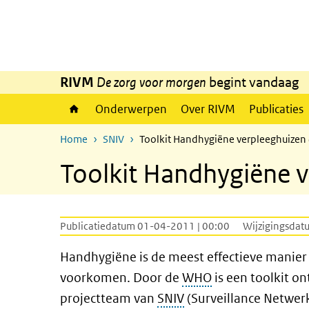
Overslaan en naar de inhoud gaan
Direct naar de hoofdnavigatie
RIVM
De zorg voor morgen
begint vandaag
Onderwerpen
Over RIVM
Publicaties
Home
SNIV
Toolkit Handhygiëne verpleeghuizen 
Toolkit Handhygiëne v
Publicatiedatum 01-04-2011 | 00:00
Wijzigingsdat
Handhygiëne is de meest effectieve manier 
voorkomen. Door de
WHO
is een toolkit o
projectteam van
SNIV
(Surveillance Netwerk