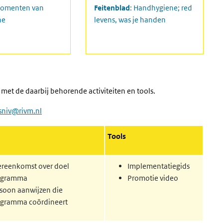
giene-waarom-wie-hoe-en-wanneer
w.rivm.nl/documenten/poster-5-momenten-van-handhygiene
https://www.rivm.nl/documenten/feit
momenten van
Feitenblad
: Handhygiene; red
ne
levens, was je handen
et de daarbij behorende activiteiten en tools.
sniv@rivm.nl
Tools
reenkomst over doel
Implementatiegids
ogramma
Promotie video
soon aanwijzen die
gramma coördineert