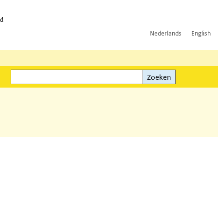
id
Nederlands
English
Zoeken
ink)
Zoeken