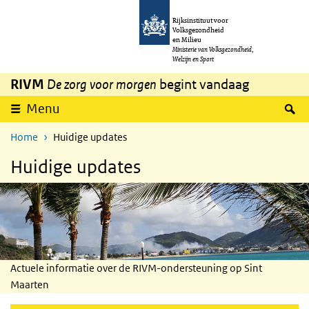
Overslaan en naar de inhoud gaan
Direct naar de hoofdnavigatie
Rijksinstituut voor
Volksgezondheid
en Milieu
Ministerie van Volksgezondheid,
Welzijn en Sport
RIVM
De zorg voor morgen
begint vandaag
Z
Menu
Home
Huidige updates
Huidige updates
Actuele informatie over de RIVM-ondersteuning op Sint
Maarten