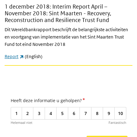
1 december 2018: Interim Report April –
November 2018: Sint Maarten - Recovery,
Reconstruction and Resilience Trust Fund
Dit Wereldbankrapport beschrijft de belangrijkste activiteiten
en voortgang van implementatie van het Sint Maarten Trust
Fund tot eind November 2018
(externe link)
Report
(English)
*
Heeft deze informatie u geholpen?
1
2
3
4
5
6
7
8
9
10
Helemaal niet
Fantastisch