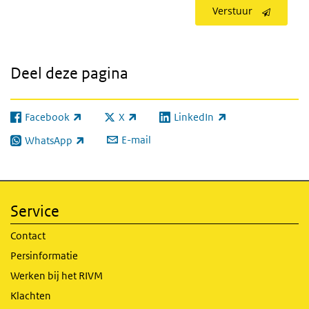
Verstuur
Deel deze pagina
Facebook
X
LinkedIn
(externe link)
(externe link)
(externe link)
E-mail
WhatsApp
(externe link)
Service
Contact
Persinformatie
Werken bij het RIVM
Klachten