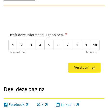
*
Heeft deze informatie u geholpen?
1
2
3
4
5
6
7
8
9
10
Helemaal niet
Fantastisch
Verstuur
Deel deze pagina
Facebook
X
LinkedIn
(externe link)
(externe link)
(externe link)