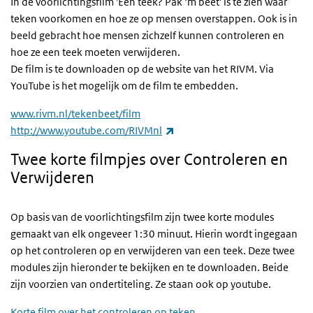
In de voorlichtingsfilm 'Een teek? Pak ‘m beet' is te zien waar
teken voorkomen en hoe ze op mensen overstappen. Ook is in
beeld gebracht hoe mensen zichzelf kunnen controleren en
hoe ze een teek moeten verwijderen.
De film is te downloaden op de website van het RIVM. Via
YouTube is het mogelijk om de film te embedden.
www.rivm.nl/tekenbeet/film
(externe link)
http://www.youtube.com/RIVMnl
Twee korte filmpjes over Controleren en
Verwijderen
Op basis van de voorlichtingsfilm zijn twee korte modules
gemaakt van elk ongeveer 1:30 minuut. Hierin wordt ingegaan
op het controleren op en verwijderen van een teek. Deze twee
modules zijn hieronder te bekijken en te downloaden. Beide
zijn voorzien van ondertiteling. Ze staan ook op youtube.
Korte film over het controleren op teken