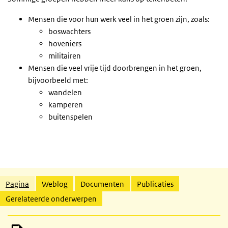
Mensen die voor hun werk veel in het groen zijn, zoals:
boswachters
hoveniers
militairen
Mensen die veel vrije tijd doorbrengen in het groen,
bijvoorbeeld met:
wandelen
kamperen
buitenspelen
Gerelateerde inhoud
Pagina
Weblog
Documenten
Publicaties
Gerelateerde onderwerpen