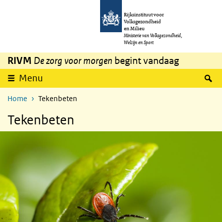
Overslaan en naar de inhoud gaan
Direct naar de hoofdnavigatie
Rijksinstituut voor
Volksgezondheid
en Milieu
Ministerie van Volksgezondheid,
Welzijn en Sport
RIVM
De zorg voor morgen
begint vandaag
Z
Menu
Home
Tekenbeten
Tekenbeten