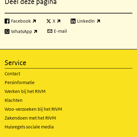
Deel deze pagina
Facebook
X
LinkedIn
(externe link)
(externe link)
(externe link)
E-mail
WhatsApp
(externe link)
Service
Contact
Persinformatie
Werken bij het RIVM
Klachten
Woo-verzoeken bij het RIVM
Zakendoen met het RIVM
Huisregels sociale media