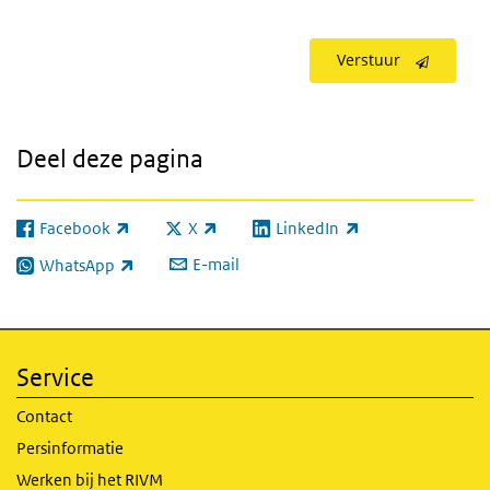
Verstuur
Deel deze pagina
Facebook
X
LinkedIn
(externe link)
(externe link)
(externe link)
E-mail
WhatsApp
(externe link)
Service
Contact
Persinformatie
Werken bij het RIVM