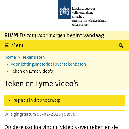
Overslaan en naar de inhoud gaan
Direct naar de hoofdnavigatie
Rijksinstituut voor
Volksgezondheid
en Milieu
Ministerie van Volksgezondheid,
Welzijn en Sport
RIVM
De zorg voor morgen
begint vandaag
Z
Menu
Home
Tekenbeten
Voorlichtingsmateriaal over tekenbeten
Teken en Lyme video's
Teken en Lyme video's
Pagina's in dit onderwerp
Wijzigingsdatum 03-02-2026 | 08:36
Op deze pagina vindt u video's over teken en de