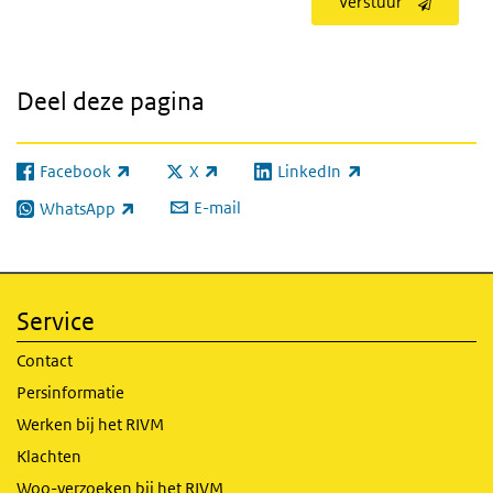
Verstuur
Deel deze pagina
Facebook
X
LinkedIn
(externe link)
(externe link)
(externe link)
E-mail
WhatsApp
(externe link)
Service
Contact
Persinformatie
Werken bij het RIVM
Klachten
Woo-verzoeken bij het RIVM