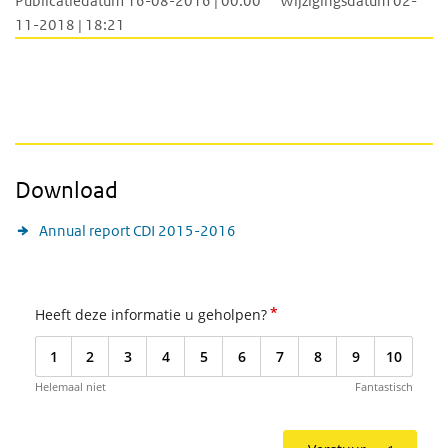
Publicatiedatum 16-08-2016 | 00:00
Wijzigingsdatum 02-
11-2018 | 18:21
Download
Annual report CDI 2015-2016
*
Heeft deze informatie u geholpen?
1
2
3
4
5
6
7
8
9
10
Helemaal niet
Fantastisch