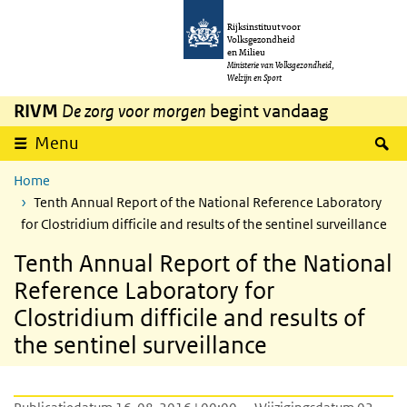
Overslaan en naar de inhoud gaan
Direct naar de hoofdnavigatie
Rijksinstituut voor
Volksgezondheid
en Milieu
Ministerie van Volksgezondheid,
Welzijn en Sport
RIVM
De zorg voor morgen
begint vandaag
Z
Menu
Home
Tenth Annual Report of the National Reference Laboratory
for Clostridium difficile and results of the sentinel surveillance
Tenth Annual Report of the National
Reference Laboratory for
Clostridium difficile and results of
the sentinel surveillance