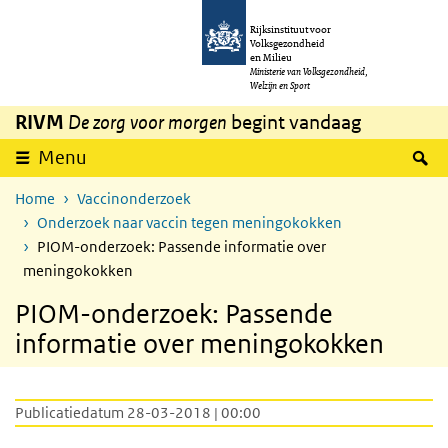
Overslaan en naar de inhoud gaan
Direct naar de hoofdnavigatie
Rijksinstituut voor
Volksgezondheid
en Milieu
Ministerie van Volksgezondheid,
Welzijn en Sport
RIVM
De zorg voor morgen
begint vandaag
Z
Menu
Home
Vaccinonderzoek
Onderzoek naar vaccin tegen meningokokken
PIOM-onderzoek: Passende informatie over
meningokokken
PIOM-onderzoek: Passende
informatie over meningokokken
Publicatiedatum 28-03-2018 | 00:00