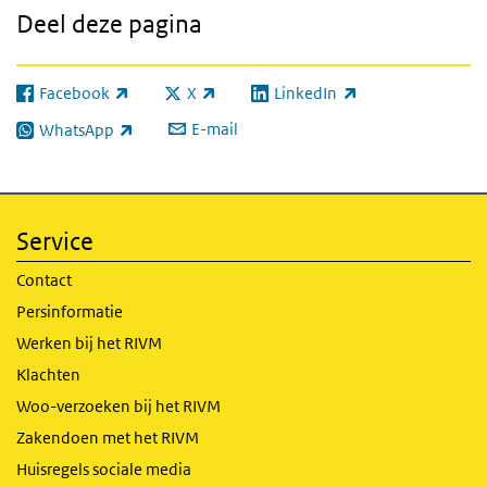
Deel deze pagina
Facebook
X
LinkedIn
(externe link)
(externe link)
(externe link)
E-mail
WhatsApp
(externe link)
Service
Contact
Persinformatie
Werken bij het RIVM
Klachten
Woo-verzoeken bij het RIVM
Zakendoen met het RIVM
Huisregels sociale media