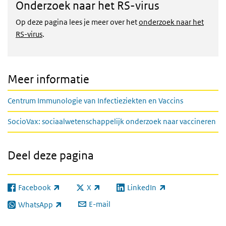
Onderzoek naar het RS-virus
Op deze pagina lees je meer over het
onderzoek naar het
RS-virus
.
Meer informatie
Centrum Immunologie van Infectieziekten en Vaccins
SocioVax: sociaalwetenschappelijk onderzoek naar vaccineren
Deel deze pagina
Facebook
X
LinkedIn
(externe link)
(externe link)
(externe link)
E-mail
WhatsApp
(externe link)