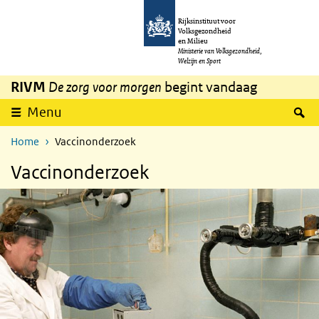
Overslaan en naar de inhoud gaan
Direct naar de hoofdnavigatie
Rijksinstituut voor
Volksgezondheid
en Milieu
Ministerie van Volksgezondheid,
Welzijn en Sport
RIVM
De zorg voor morgen
begint vandaag
Z
Menu
Home
Vaccinonderzoek
Vaccinonderzoek