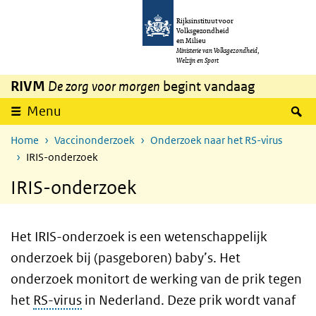
Overslaan en naar de inhoud gaan
Direct naar de hoofdnavigatie
Rijksinstituut voor
Volksgezondheid
en Milieu
Ministerie van Volksgezondheid,
Welzijn en Sport
RIVM
De zorg voor morgen
begint vandaag
Z
Menu
Home
Vaccinonderzoek
Onderzoek naar het RS-virus
IRIS-onderzoek
IRIS-onderzoek
Het IRIS-onderzoek is een wetenschappelijk
onderzoek bij (pasgeboren) baby’s. Het
onderzoek monitort de werking van de prik tegen
het
RS-virus
in Nederland. Deze prik wordt vanaf