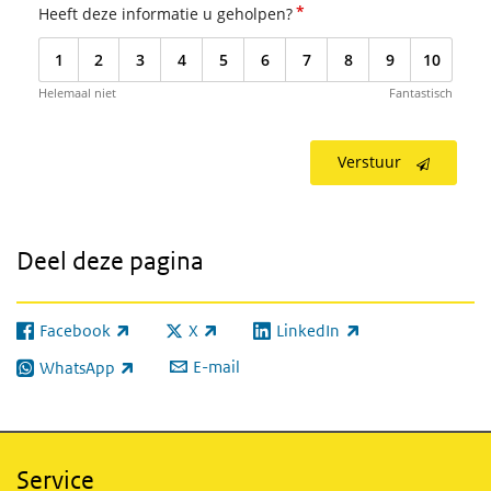
*
Heeft deze informatie u geholpen?
1
2
3
4
5
6
7
8
9
10
Helemaal niet
Fantastisch
Verstuur
Deel deze pagina
Facebook
X
LinkedIn
(externe link)
(externe link)
(externe link)
E-mail
WhatsApp
(externe link)
Service