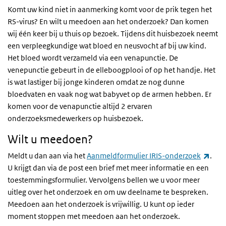
Komt uw kind niet in aanmerking komt voor de prik tegen het
RS-virus? En wilt u meedoen aan het onderzoek? Dan komen
wij één keer bij u thuis op bezoek. Tijdens dit huisbezoek neemt
een verpleegkundige wat bloed en neusvocht af bij uw kind.
Het bloed wordt verzameld via een venapunctie. De
venepunctie gebeurt in de elleboogplooi of op het handje. Het
is wat lastiger bij jonge kinderen omdat ze nog dunne
bloedvaten en vaak nog wat babyvet op de armen hebben. Er
komen voor de venapunctie altijd 2 ervaren
onderzoeksmedewerkers op huisbezoek.
Wilt u meedoen?
(exte
Meldt u dan aan via het
Aanmeldformulier IRIS-onderzoek
.
U krijgt dan via de post een brief met meer informatie en een
toestemmingsformulier. Vervolgens bellen we u voor meer
uitleg over het onderzoek en om uw deelname te bespreken.
Meedoen aan het onderzoek is vrijwillig. U kunt op ieder
moment stoppen met meedoen aan het onderzoek.