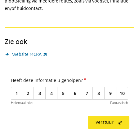
blootstelling via meerdere routes, zoals via voedsel, inhalatie
en/of huidcontact.
Zie ook
(externe link)
Website MCRA
*
Heeft deze informatie u geholpen?
1
2
3
4
5
6
7
8
9
10
Helemaal niet
Fantastisch
Verstuur