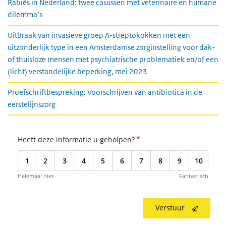
Rabiës in Nederland: twee casussen met veterinaire en humane
dilemma’s
Uitbraak van invasieve groep A-streptokokken met een
uitzonderlijk type in een Amsterdamse zorginstelling voor dak-
of thuisloze mensen met psychiatrische problematiek en/of een
(licht) verstandelijke beperking, mei 2023
Proefschriftbespreking: Voorschrijven van antibiotica in de
eerstelijnszorg
*
Heeft deze informatie u geholpen?
1
2
3
4
5
6
7
8
9
10
Helemaal niet
Fantastisch
Verstuur