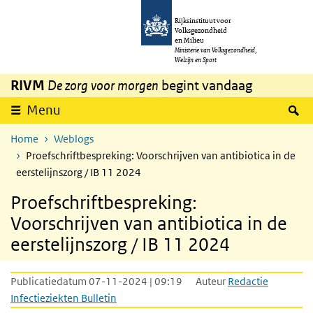
Overslaan en naar de inhoud gaan
Direct naar de hoofdnavigatie
Rijksinstituut voor
Volksgezondheid
en Milieu
Ministerie van Volksgezondheid,
Welzijn en Sport
RIVM
De zorg voor morgen
begint vandaag
Z
Menu
Home
Weblogs
Proefschriftbespreking: Voorschrijven van antibiotica in de
eerstelijnszorg / IB 11 2024
Proefschriftbespreking:
Voorschrijven van antibiotica in de
eerstelijnszorg / IB 11 2024
Publicatiedatum 07-11-2024 | 09:19
Auteur
Redactie
Infectieziekten Bulletin