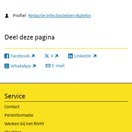
Profiel
Redactie Infectieziekten Bulletin
Deel deze pagina
Facebook
X
LinkedIn
(externe link)
(externe link)
(externe link)
E-mail
WhatsApp
(externe link)
Service
Contact
Persinformatie
Werken bij het RIVM