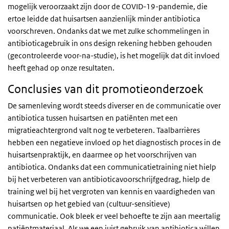
mogelijk veroorzaakt zijn door de COVID-19-pandemie, die
ertoe leidde dat huisartsen aanzienlijk minder antibiotica
voorschreven. Ondanks dat we met zulke schommelingen in
antibioticagebruik in ons design rekening hebben gehouden
(gecontroleerde voor-na-studie), is het mogelijk dat dit invloed
heeft gehad op onze resultaten.
Conclusies van dit promotieonderzoek
De samenleving wordt steeds diverser en de communicatie over
antibiotica tussen huisartsen en patiënten met een
migratieachtergrond valt nog te verbeteren. Taalbarrières
hebben een negatieve invloed op het diagnostisch proces in de
huisartsenpraktijk, en daarmee op het voorschrijven van
antibiotica. Ondanks dat een communicatietraining niet hielp
bij het verbeteren van antibioticavoorschrijfgedrag, hielp de
training wel bij het vergroten van kennis en vaardigheden van
huisartsen op het gebied van (cultuur-sensitieve)
communicatie. Ook bleek er veel behoefte te zijn aan meertalig
patiëntmateriaal. Als we een juist gebruik van antibiotica willen