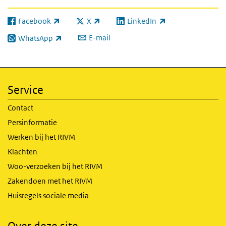
Facebook
X
LinkedIn
(externe link)
(externe link)
(externe link)
E-mail
WhatsApp
(externe link)
Service
Contact
Persinformatie
Werken bij het RIVM
Klachten
Woo-verzoeken bij het RIVM
Zakendoen met het RIVM
Huisregels sociale media
Over deze site