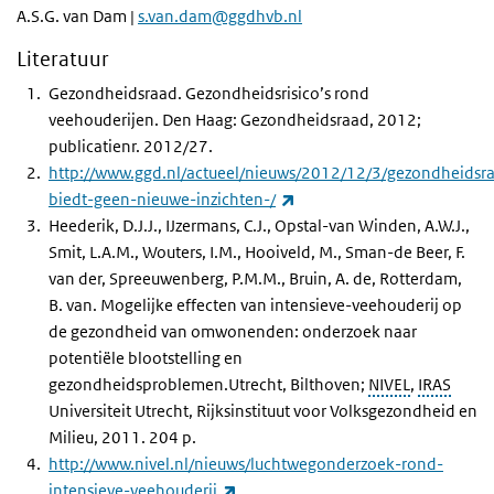
A.S.G. van Dam |
s.van.dam@ggdhvb.nl
Literatuur
Gezondheidsraad. Gezondheidsrisico’s rond
veehouderijen. Den Haag: Gezondheidsraad, 2012;
publicatienr. 2012/27.
http://www.ggd.nl/actueel/nieuws/2012/12/3/gezondheidsr
(externe link)
biedt-geen-nieuwe-inzichten-/
Heederik, D.J.J., IJzermans, C.J., Opstal-van Winden, A.W.J.,
Smit, L.A.M., Wouters, I.M., Hooiveld, M., Sman-de Beer, F.
van der, Spreeuwenberg, P.M.M., Bruin, A. de, Rotterdam,
B. van. Mogelijke effecten van intensieve-veehouderij op
de gezondheid van omwonenden: onderzoek naar
potentiële blootstelling en
gezondheidsproblemen.Utrecht, Bilthoven;
NIVEL
,
IRAS
Universiteit Utrecht, Rijksinstituut voor Volksgezondheid en
Milieu, 2011. 204 p.
http://www.nivel.nl/nieuws/luchtwegonderzoek-rond-
(externe link)
intensieve-veehouderij