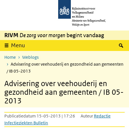
Overslaan en naar de inhoud gaan
Direct naar de hoofdnavigatie
Rijksinstituut voor
Volksgezondheid
en Milieu
Ministerie van Volksgezondheid,
Welzijn en Sport
RIVM
De zorg voor morgen
begint vandaag
Z
Menu
Home
Weblogs
Advisering over veehouderij en gezondheid aan gemeenten
/ IB 05-2013
Advisering over veehouderij en
gezondheid aan gemeenten / IB 05-
2013
Publicatiedatum 15-05-2013 | 17:26
Auteur
Redactie
Infectieziekten Bulletin