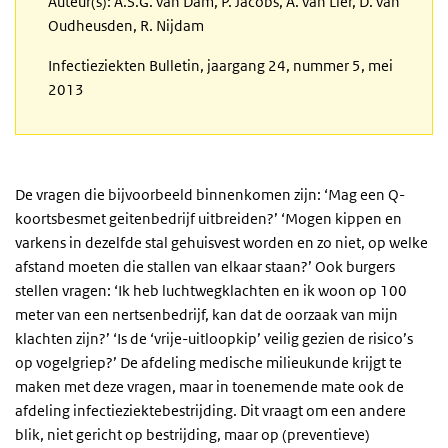
Auteur(s): A.S.G. van Dam, P. Jacobs, A. van Lier, D. van
Oudheusden, R. Nijdam
Infectieziekten Bulletin, jaargang 24, nummer 5, mei
2013
De vragen die bijvoorbeeld binnenkomen zijn: ‘Mag een Q-
koortsbesmet geitenbedrijf uitbreiden?’ ‘Mogen kippen en
varkens in dezelfde stal gehuisvest worden en zo niet, op welke
afstand moeten die stallen van elkaar staan?’ Ook burgers
stellen vragen: ‘Ik heb luchtwegklachten en ik woon op 100
meter van een nertsenbedrijf, kan dat de oorzaak van mijn
klachten zijn?’ ‘Is de ‘vrije-uitloopkip’ veilig gezien de risico’s
op vogelgriep?’ De afdeling medische milieukunde krijgt te
maken met deze vragen, maar in toenemende mate ook de
afdeling infectieziektebestrijding. Dit vraagt om een andere
blik, niet gericht op bestrijding, maar op (preventieve)