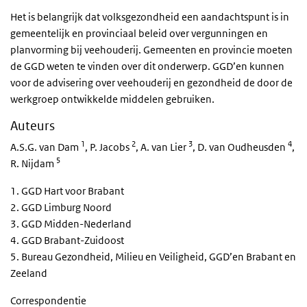
Het is belangrijk dat volksgezondheid een aandachtspunt is in
gemeentelijk en provinciaal beleid over vergunningen en
planvorming bij veehouderij. Gemeenten en provincie moeten
de GGD weten te vinden over dit onderwerp. GGD’en kunnen
voor de advisering over veehouderij en gezondheid de door de
werkgroep ontwikkelde middelen gebruiken.
Auteurs
1
2
3
4
A.S.G. van Dam
, P. Jacobs
, A. van Lier
, D. van Oudheusden
,
5
R. Nijdam
1. GGD Hart voor Brabant
2. GGD Limburg Noord
3. GGD Midden-Nederland
4. GGD Brabant-Zuidoost
5. Bureau Gezondheid, Milieu en Veiligheid, GGD’en Brabant en
Zeeland
Correspondentie