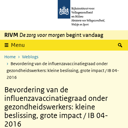
Overslaan en naar de inhoud gaan
Direct naar de hoofdnavigatie
Rijksinstituut voor
Volksgezondheid
en Milieu
Ministerie van Volksgezondheid,
Welzijn en Sport
RIVM
De zorg voor morgen
begint vandaag
Z
Menu
Home
Weblogs
Bevordering van de influenzavaccinatiegraad onder
gezondheidswerkers: kleine beslissing, grote impact / IB 04-
2016
Bevordering van de
influenzavaccinatiegraad onder
gezondheidswerkers: kleine
beslissing, grote impact / IB 04-
2016