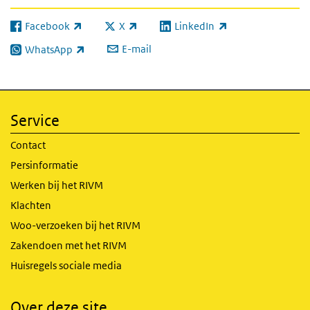
Facebook
X
LinkedIn
(externe link)
(externe link)
(externe link)
E-mail
WhatsApp
(externe link)
Service
Contact
Persinformatie
Werken bij het RIVM
Klachten
Woo-verzoeken bij het RIVM
Zakendoen met het RIVM
Huisregels sociale media
Over deze site