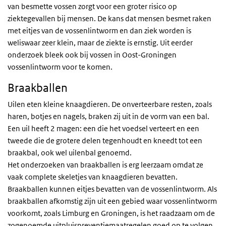
van besmette vossen zorgt voor een groter risico op
ziektegevallen bij mensen. De kans dat mensen besmet raken
met eitjes van de vossenlintworm en dan ziek worden is
weliswaar zeer klein, maar de ziekte is ernstig. Uit eerder
onderzoek bleek ook bij vossen in Oost-Groningen
vossenlintworm voor te komen.
Braakballen
Uilen eten kleine knaagdieren. De onverteerbare resten, zoals
haren, botjes en nagels, braken zij uit in de vorm van een bal.
Een uil heeft 2 magen: een die het voedsel verteert en een
tweede die de grotere delen tegenhoudt en kneedt tot een
braakbal, ook wel uilenbal genoemd.
Het onderzoeken van braakballen is erg leerzaam omdat ze
vaak complete skeletjes van knaagdieren bevatten.
Braakballen kunnen eitjes bevatten van de vossenlintworm. Als
braakballen afkomstig zijn uit een gebied waar vossenlintworm
voorkomt, zoals Limburg en Groningen, is het raadzaam om de
zogenoemde uitpluispreventiemaatregelen goed op te volgen.