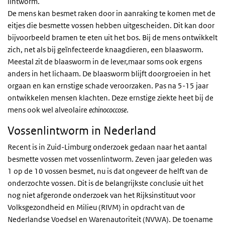
lintworm.
De mens kan besmet raken door in aanraking te komen met de
eitjes die besmette vossen hebben uitgescheiden. Dit kan door
bijvoorbeeld bramen te eten uit het bos. Bij de mens ontwikkelt
zich, net als bij geïnfecteerde knaagdieren, een blaasworm.
Meestal zit de blaasworm in de lever,maar soms ook ergens
anders in het lichaam. De blaasworm blijft doorgroeien in het
orgaan en kan ernstige schade veroorzaken. Pas na 5-15 jaar
ontwikkelen mensen klachten. Deze ernstige ziekte heet bij de
mens ook wel alveolaire
echinococcose
.
Vossenlintworm in Nederland
Recent is in Zuid-Limburg onderzoek gedaan naar het aantal
besmette vossen met vossenlintworm. Zeven jaar geleden was
1 op de 10 vossen besmet, nu is dat ongeveer de helft van de
onderzochte vossen. Dit is de belangrijkste conclusie uit het
nog niet afgeronde onderzoek van het Rijksinstituut voor
Volksgezondheid en Milieu (RIVM) in opdracht van de
Nederlandse Voedsel en Warenautoriteit (NVWA). De toename