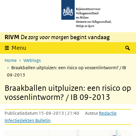
Overslaan en naar de inhoud gaan
Direct naar de hoofdnavigatie
Rijksinstituut voor
Volksgezondheid
en Milieu
Ministerie van Volksgezondheid,
Welzijn en Sport
RIVM
De zorg voor morgen
begint vandaag
Z
Menu
Home
Weblogs
Braakballen uitpluizen: een risico op vossenlintworm? / IB
09-2013
Braakballen uitpluizen: een risico op
vossenlintworm? / IB 09-2013
Publicatiedatum 15-09-2013 | 21:40
Auteur
Redactie
Infectieziekten Bulletin