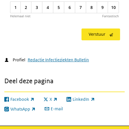
1
2
3
4
5
6
7
8
9
10
Helemaal niet
Fantastisch
Verstuur
Profiel
Redactie Infectieziekten Bulletin
Deel deze pagina
Facebook
X
LinkedIn
(externe link)
(externe link)
(externe link)
E-mail
WhatsApp
(externe link)