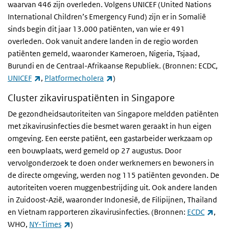
waarvan 446 zijn overleden. Volgens UNICEF (United Nations
International Children’s Emergency Fund) zijn er in Somalië
sinds begin dit jaar 13.000 patiënten, van wie er 491
overleden. Ook vanuit andere landen in de regio worden
patiënten gemeld, waaronder Kameroen, Nigeria, Tsjaad,
Burundi en de Centraal-Afrikaanse Republiek. (Bronnen: ECDC,
(externe link)
(externe link)
UNICEF
,
Platformecholera
)
Cluster zikaviruspatiënten in Singapore
De gezondheidsautoriteiten van Singapore meldden patiënten
met zikavirusinfecties die besmet waren geraakt in hun eigen
omgeving. Een eerste patiënt, een gastarbeider werkzaam op
een bouwplaats, werd gemeld op 27 augustus. Door
vervolgonderzoek te doen onder werknemers en bewoners in
de directe omgeving, werden nog 115 patiënten gevonden. De
autoriteiten voeren muggenbestrijding uit. Ook andere landen
in Zuidoost-Azië, waaronder Indonesië, de Filipijnen, Thailand
(ext
en Vietnam rapporteren zikavirusinfecties. (Bronnen:
ECDC
,
(externe link)
WHO
,
NY-Times
)