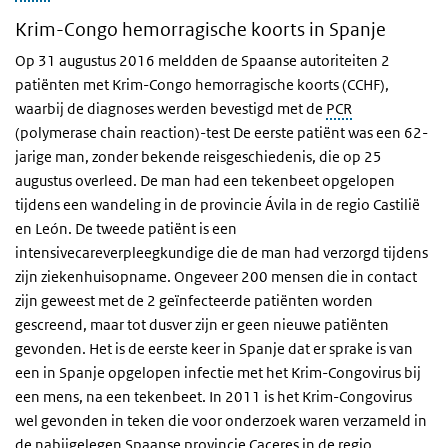
Krim-Congo hemorragische koorts in Spanje
Op 31 augustus 2016 meldden de Spaanse autoriteiten 2
patiënten met Krim-Congo hemorragische koorts (CCHF),
waarbij de diagnoses werden bevestigd met de
PCR
(polymerase chain reaction)-test De eerste patiënt was een 62-
jarige man, zonder bekende reisgeschiedenis, die op 25
augustus overleed. De man had een tekenbeet opgelopen
tijdens een wandeling in de provincie Ávila in de regio Castilië
en León. De tweede patiënt is een
intensivecareverpleegkundige die de man had verzorgd tijdens
zijn ziekenhuisopname. Ongeveer 200 mensen die in contact
zijn geweest met de 2 geïnfecteerde patiënten worden
gescreend, maar tot dusver zijn er geen nieuwe patiënten
gevonden. Het is de eerste keer in Spanje dat er sprake is van
een in Spanje opgelopen infectie met het Krim-Congovirus bij
een mens, na een tekenbeet. In 2011 is het Krim-Congovirus
wel gevonden in teken die voor onderzoek waren verzameld in
de nabijgelegen Spaanse provincie Caceres in de regio