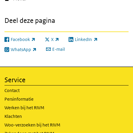
Deel deze pagina
Facebook
X
LinkedIn
(externe link)
(externe link)
(externe link)
E-mail
WhatsApp
(externe link)
Service
Contact
Persinformatie
Werken bij het RIVM
Klachten
Woo-verzoeken bij het RIVM