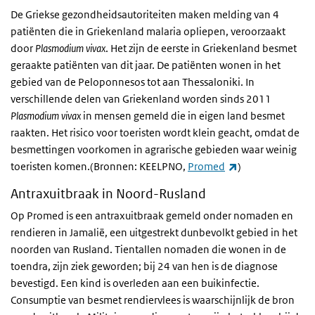
De Griekse gezondheidsautoriteiten maken melding van 4
patiënten die in Griekenland malaria opliepen, veroorzaakt
door
Plasmodium vivax
. Het zijn de eerste in Griekenland besmet
geraakte patiënten van dit jaar. De patiënten wonen in het
gebied van de Peloponnesos tot aan Thessaloniki. In
verschillende delen van Griekenland worden sinds 2011
Plasmodium vivax
in mensen gemeld die in eigen land besmet
raakten. Het risico voor toeristen wordt klein geacht, omdat de
besmettingen voorkomen in agrarische gebieden waar weinig
(externe link)
toeristen komen.(Bronnen: KEELPNO,
Promed
)
Antraxuitbraak in Noord-Rusland
Op Promed is een antraxuitbraak gemeld onder nomaden en
rendieren in Jamalië, een uitgestrekt dunbevolkt gebied in het
noorden van Rusland. Tientallen nomaden die wonen in de
toendra, zijn ziek geworden; bij 24 van hen is de diagnose
bevestigd. Een kind is overleden aan een buikinfectie.
Consumptie van besmet rendiervlees is waarschijnlijk de bron