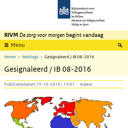
Overslaan en naar de inhoud gaan
Direct naar de hoofdnavigatie
Rijksinstituut voor
Volksgezondheid
en Milieu
Ministerie van Volksgezondheid,
Welzijn en Sport
RIVM
De zorg voor morgen
begint vandaag
Z
Menu
Home
Weblogs
Gesignaleerd / IB 08-2016
Gesignaleerd / IB 08-2016
Publicatiedatum 15-10-2016 | 15:01
Auteur