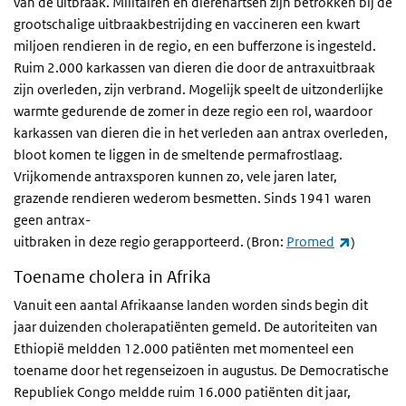
van de uitbraak. Militairen en dierenartsen zijn betrokken bij de
grootschalige uitbraakbestrijding en vaccineren een kwart
miljoen rendieren in de regio, en een bufferzone is ingesteld.
Ruim 2.000 karkassen van dieren die door de antraxuitbraak
zijn overleden, zijn verbrand. Mogelijk speelt de uitzonderlijke
warmte gedurende de zomer in deze regio een rol, waardoor
karkassen van dieren die in het verleden aan antrax overleden,
bloot komen te liggen in de smeltende permafrostlaag.
Vrijkomende antraxsporen kunnen zo, vele jaren later,
grazende rendieren wederom besmetten. Sinds 1941 waren
geen antrax-
(externe 
uitbraken in deze regio gerapporteerd. (Bron:
Promed
)
Toename cholera in Afrika
Vanuit een aantal Afrikaanse landen worden sinds begin dit
jaar duizenden cholerapatiënten gemeld. De autoriteiten van
Ethiopië meldden 12.000 patiënten met momenteel een
toename door het regenseizoen in augustus. De Democratische
Republiek Congo meldde ruim 16.000 patiënten dit jaar,