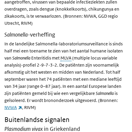
aangetroffen, virussen van bepaalde infectieziekten zullen
overdragen, zoals dengue (knokkelkoorts), chikungunya en
zikakoorts, is te verwaarlozen. (Bronnen: NVWA, GGD regio
Utrecht, RIVM)
Salmonella
-verheffing
In de landelijke Salmonella-laboratoriumsurveillance is sinds
half mei een toename te zien van het aantal humane isolaten
van
Salmonella
Enteritidis met
MLVA
(multiple locus variable
analysis)-profiel 2-9-7-3-2. De patiënten zijn voornamelijk
afkomstig uit het westen en midden van Nederland. Tot half
september waren het 74 patiënten met een mediane leeftijd
van 34 jaar (range 0–87 jaar). In een aantal Europese landen
zijn patiënten gemeld bij wie een vergelijkbare
Salmonella
is
geïsoleerd. Er wordt brononderzoek uitgevoerd. (Bronnen:
(externe link)
NVWA
, RIVM)
Buitenlandse signalen
Plasmodium vivax
in Griekenland