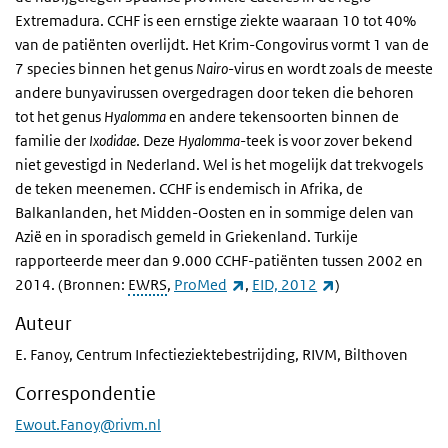
Extremadura. CCHF is een ernstige ziekte waaraan 10 tot 40%
van de patiënten overlijdt. Het Krim-Congovirus vormt 1 van de
7 species binnen het genus
Nairo
-virus en wordt zoals de meeste
andere bunyavirussen overgedragen door teken die behoren
tot het genus
Hyalomma
en andere tekensoorten binnen de
familie der
Ixodidae
. Deze
Hyalomma
-teek is voor zover bekend
niet gevestigd in Nederland. Wel is het mogelijk dat trekvogels
de teken meenemen. CCHF is endemisch in Afrika, de
Balkanlanden, het Midden-Oosten en in sommige delen van
Azië en in sporadisch gemeld in Griekenland. Turkije
rapporteerde meer dan 9.000 CCHF-patiënten tussen 2002 en
(externe link)
(externe link)
2014. (Bronnen:
EWRS
,
ProMed
,
EID, 2012
)
Auteur
E. Fanoy, Centrum Infectieziektebestrijding, RIVM, Bilthoven
Correspondentie
Ewout.Fanoy@rivm.nl