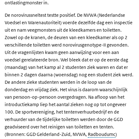
ontlastingmonster in.
De norovirussneltest testte positief. De NVWA (Nederlandse
Voedsel en Warenautoriteit) voerde dezelfde dag een inspectie
uit en nam veegmonsters uit de kleedkamers en toiletten.
Zowel op de kranen, de deuren van een kleedkamer als op 2
verschillende toiletten werd norovirusgenotype-II gevonden.
Uit de vragenlijsten kwam geen aanwijzing voor een aan
voedsel gerelateerde bron. Wel bleek dat er op de eerste dag
(maandag) van het kamp al 2 studenten ziek waren en dat er
binnen 2 dagen daarna (woensdag) nog een student ziek werd.
De andere zieke studenten werden in de loop van de
donderdag en vrijdag ziek. Het virus is daarom waarschijnlijk
van persoon-op-persoon overgedragen. Na afloop van het
introductiekamp liep het aantal zieken nog op tot ongeveer
100. De sportvereniging, het tentenverhuurbedrijf en de
verhuurder van de tijdelijke toiletten werden door de GGD
geadviseerd over het reinigen van toiletten en tenten.
(Bronnen: GGD Gelderland-Zuid, NVWA,
Radboudumc
)