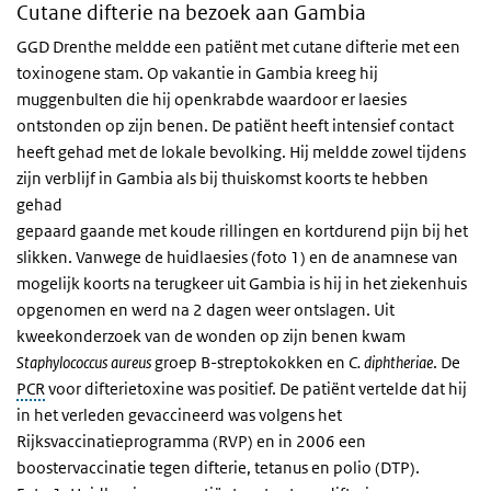
Cutane difterie na bezoek aan Gambia
GGD Drenthe meldde een patiënt met cutane difterie met een
toxinogene stam. Op vakantie in Gambia kreeg hij
muggenbulten die hij openkrabde waardoor er laesies
ontstonden op zijn benen. De patiënt heeft intensief contact
heeft gehad met de lokale bevolking. Hij meldde zowel tijdens
zijn verblijf in Gambia als bij thuiskomst koorts te hebben
gehad
gepaard gaande met koude rillingen en kortdurend pijn bij het
slikken. Vanwege de huidlaesies (foto 1) en de anamnese van
mogelijk koorts na terugkeer uit Gambia is hij in het ziekenhuis
opgenomen en werd na 2 dagen weer ontslagen. Uit
kweekonderzoek van de wonden op zijn benen kwam
Staphylococcus aureus
groep B-streptokokken en
C. diphtheriae
. De
PCR
voor difterietoxine was positief. De patiënt vertelde dat hij
in het verleden gevaccineerd was volgens het
Rijksvaccinatieprogramma (RVP) en in 2006 een
boostervaccinatie tegen difterie, tetanus en polio (DTP).