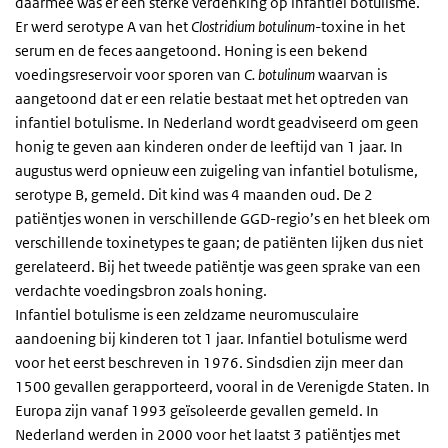
daarmee was er een sterke verdenking op infantiel botulisme.
Er werd serotype A van het
Clostridium
botulinum
-toxine in het
serum en de feces aangetoond. Honing is een bekend
voedingsreservoir voor sporen van
C. botulinum
waarvan is
aangetoond dat er een relatie bestaat met het optreden van
infantiel botulisme. In Nederland wordt geadviseerd om geen
honig te geven aan kinderen onder de leeftijd van 1 jaar. In
augustus werd opnieuw een zuigeling van infantiel botulisme,
serotype B, gemeld. Dit kind was 4 maanden oud. De 2
patiëntjes wonen in verschillende GGD-regio’s en het bleek om
verschillende toxinetypes te gaan; de patiënten lijken dus niet
gerelateerd. Bij het tweede patiëntje was geen sprake van een
verdachte voedingsbron zoals honing.
Infantiel botulisme is een zeldzame neuromusculaire
aandoening bij kinderen tot 1 jaar. Infantiel botulisme werd
voor het eerst beschreven in 1976. Sindsdien zijn meer dan
1500 gevallen gerapporteerd, vooral in de Verenigde Staten. In
Europa zijn vanaf 1993 geïsoleerde gevallen gemeld. In
Nederland werden in 2000 voor het laatst 3 patiëntjes met