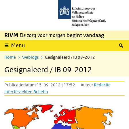
Overslaan en naar de inhoud gaan
Direct naar de hoofdnavigatie
Rijksinstituut voor
Volksgezondheid
en Milieu
Ministerie van Volksgezondheid,
Welzijn en Sport
RIVM
De zorg voor morgen
begint vandaag
Z
Menu
Home
Weblogs
Gesignaleerd / IB 09-2012
Gesignaleerd / IB 09-2012
Publicatiedatum 15-09-2012 | 17:52
Auteur
Redactie
Infectieziekten Bulletin