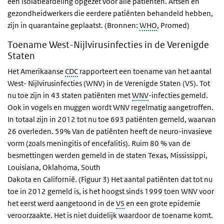
een isolatieafdeling opgezet voor alle patiënten. Artsen en
gezondheidwerkers die eerdere patiënten behandeld hebben,
zijn in quarantaine geplaatst. (Bronnen:
WHO
, Promed)
Toename West-Nijlvirusinfecties in de Verenigde
Staten
Het Amerikaanse
CDC
rapporteert een toename van het aantal
West- Nijlvirusinfecties (WNV) in de Verenigde Staten (VS). Tot
nu toe zijn in 43 staten patiënten met
WNV
-infecties gemeld.
Ook in vogels en muggen wordt WNV regelmatig aangetroffen.
In totaal zijn in 2012 tot nu toe 693 patiënten gemeld, waarvan
26 overleden. 59% Van de patiënten heeft de neuro-invasieve
vorm (zoals meningitis of encefalitis). Ruim 80 % van de
besmettingen werden gemeld in de staten Texas, Mississippi,
Louisiana, Oklahoma, South
Dakota en Californië. (Figuur 3) Het aantal patiënten dat tot nu
toe in 2012 gemeld is, is het hoogst sinds 1999 toen WNV voor
het eerst werd aangetoond in de
VS
en een grote epidemie
veroorzaakte. Het is niet duidelijk waardoor de toename komt.