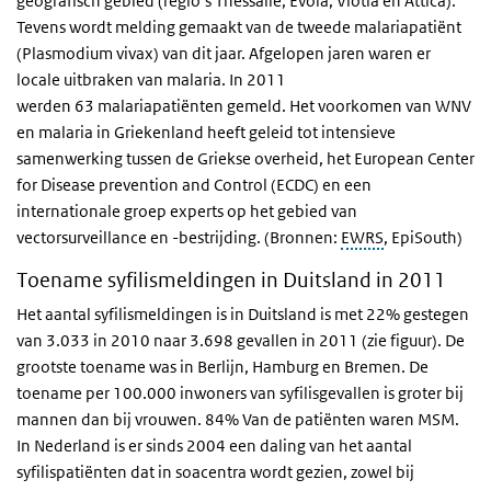
geografisch gebied (regio’s Thessalië, Evoia, Viotia en Attica).
Tevens wordt melding gemaakt van de tweede malariapatiënt
(Plasmodium vivax) van dit jaar. Afgelopen jaren waren er
locale uitbraken van malaria. In 2011
werden 63 malariapatiënten gemeld. Het voorkomen van WNV
en malaria in Griekenland heeft geleid tot intensieve
samenwerking tussen de Griekse overheid, het European Center
for Disease prevention and Control (ECDC) en een
internationale groep experts op het gebied van
vectorsurveillance en -bestrijding. (Bronnen:
EWRS
, EpiSouth)
Toename syfilismeldingen in Duitsland in 2011
Het aantal syfilismeldingen is in Duitsland is met 22% gestegen
van 3.033 in 2010 naar 3.698 gevallen in 2011 (zie figuur). De
grootste toename was in Berlijn, Hamburg en Bremen. De
toename per 100.000 inwoners van syfilisgevallen is groter bij
mannen dan bij vrouwen. 84% Van de patiënten waren MSM.
In Nederland is er sinds 2004 een daling van het aantal
syfilispatiënten dat in soacentra wordt gezien, zowel bij