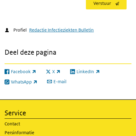
Verstuur
Profiel
Redactie Infectieziekten Bulletin
Deel deze pagina
Facebook
X
LinkedIn
(externe link)
(externe link)
(externe link)
E-mail
WhatsApp
(externe link)
Service
Contact
Persinformatie