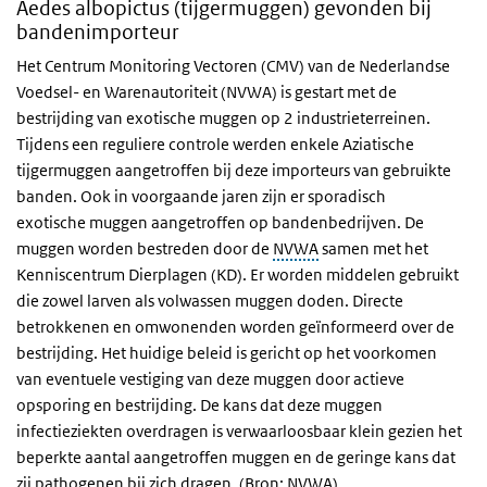
Aedes albopictus (tijgermuggen) gevonden bij
bandenimporteur
Het Centrum Monitoring Vectoren (CMV) van de Nederlandse
Voedsel- en Warenautoriteit (NVWA) is gestart met de
bestrijding van exotische muggen op 2 industrieterreinen.
Tijdens een reguliere controle werden enkele Aziatische
tijgermuggen aangetroffen bij deze importeurs van gebruikte
banden. Ook in voorgaande jaren zijn er sporadisch
exotische muggen aangetroffen op bandenbedrijven. De
muggen worden bestreden door de
NVWA
samen met het
Kenniscentrum Dierplagen (KD). Er worden middelen gebruikt
die zowel larven als volwassen muggen doden. Directe
betrokkenen en omwonenden worden geïnformeerd over de
bestrijding. Het huidige beleid is gericht op het voorkomen
van eventuele vestiging van deze muggen door actieve
opsporing en bestrijding. De kans dat deze muggen
infectieziekten overdragen is verwaarloosbaar klein gezien het
beperkte aantal aangetroffen muggen en de geringe kans dat
zij pathogenen bij zich dragen. (Bron: NVWA)