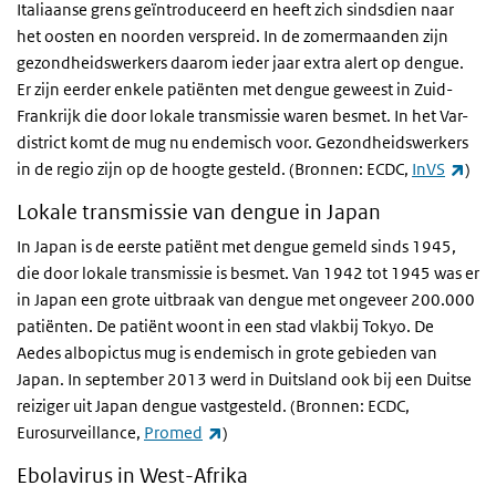
Italiaanse grens geïntroduceerd en heeft zich sindsdien naar
het oosten en noorden verspreid. In de zomermaanden zijn
gezondheidswerkers daarom ieder jaar extra alert op dengue.
Er zijn eerder enkele patiënten met dengue geweest in Zuid-
Frankrijk die door lokale transmissie waren besmet. In het Var-
district komt de mug nu endemisch voor. Gezondheidswerkers
(ext
in de regio zijn op de hoogte gesteld. (Bronnen: ECDC,
InVS
)
Lokale transmissie van dengue in Japan
In Japan is de eerste patiënt met dengue gemeld sinds 1945,
die door lokale transmissie is besmet. Van 1942 tot 1945 was er
in Japan een grote uitbraak van dengue met ongeveer 200.000
patiënten. De patiënt woont in een stad vlakbij Tokyo. De
Aedes albopictus mug is endemisch in grote gebieden van
Japan. In september 2013 werd in Duitsland ook bij een Duitse
reiziger uit Japan dengue vastgesteld. (Bronnen: ECDC,
(externe link)
Eurosurveillance,
Promed
)
Ebolavirus in West-Afrika