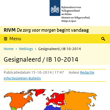
Overslaan en naar de inhoud gaan
Direct naar de hoofdnavigatie
Rijksinstituut voor
Volksgezondheid
en Milieu
Ministerie van Volksgezondheid,
Welzijn en Sport
RIVM
De zorg voor morgen
begint vandaag
Z
Menu
Home
Weblogs
Gesignaleerd / IB 10-2014
Gesignaleerd / IB 10-2014
Publicatiedatum 15-10-2014 | 17:47
Auteur
Redactie
Infectieziekten Bulletin