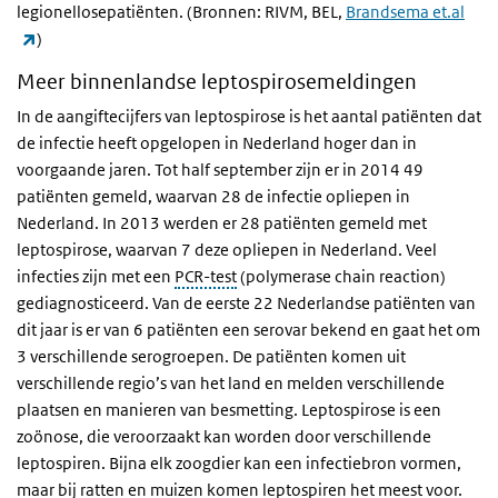
legionellosepatiënten. (Bronnen: RIVM, BEL,
Brandsema et.al
(externe link)
)
Meer binnenlandse leptospirosemeldingen
In de aangiftecijfers van leptospirose is het aantal patiënten dat
de infectie heeft opgelopen in Nederland hoger dan in
voorgaande jaren. Tot half september zijn er in 2014 49
patiënten gemeld, waarvan 28 de infectie opliepen in
Nederland. In 2013 werden er 28 patiënten gemeld met
leptospirose, waarvan 7 deze opliepen in Nederland. Veel
infecties zijn met een
PCR-test
(polymerase chain reaction)
gediagnosticeerd. Van de eerste 22 Nederlandse patiënten van
dit jaar is er van 6 patiënten een serovar bekend en gaat het om
3 verschillende serogroepen. De patiënten komen uit
verschillende regio’s van het land en melden verschillende
plaatsen en manieren van besmetting. Leptospirose is een
zoönose, die veroorzaakt kan worden door verschillende
leptospiren. Bijna elk zoogdier kan een infectiebron vormen,
maar bij ratten en muizen komen leptospiren het meest voor.