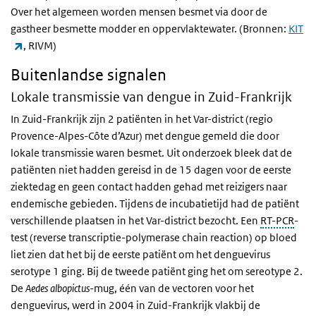
Over het algemeen worden mensen besmet via door de
gastheer besmette modder en oppervlaktewater. (Bronnen:
KIT
(externe link)
, RIVM)
Buitenlandse signalen
Lokale transmissie van dengue in Zuid-Frankrijk
In Zuid-Frankrijk zijn 2 patiënten in het Var-district (regio
Provence-Alpes-Côte d’Azur) met dengue gemeld die door
lokale transmissie waren besmet. Uit onderzoek bleek dat de
patiënten niet hadden gereisd in de 15 dagen voor de eerste
ziektedag en geen contact hadden gehad met reizigers naar
endemische gebieden. Tijdens de incubatietijd had de patiënt
verschillende plaatsen in het Var-district bezocht. Een
RT-PCR
-
test (reverse transcriptie-polymerase chain reaction) op bloed
liet zien dat het bij de eerste patiënt om het denguevirus
serotype 1 ging. Bij de tweede patiënt ging het om sereotype 2.
De
Aedes albopictus
-mug, één van de vectoren voor het
denguevirus, werd in 2004 in Zuid-Frankrijk vlakbij de