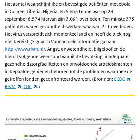
Het aantal waarschijnlijke en bevestigde patiënten met ebola
in Guinee, Liberia, Nigeria, en Sierra Leone was op 23
september 6.574 hiervan zijn 3.091 overleden. Ten minste 375
patiënten waren gezondheidswerkers waarvan 211 overleden.
Het virus verspreidt zich momenteel snel en heeft de piek nog
niet bereikt. (Figuur 1) Voor actuele informatie ga naar
http://www.rivm.nl/
. Angst, onwetendheid, bijgeloof en de
hieruit volgende weerstand vanuit de bevolking, inadequate
gezondheidszorgfaciliteiten en onvoldoende arbeidskrachten
in bepaalde gebieden behoren tot de problemen waarmee de
(exte
getroffen landen geconfronteerd worden. (Bronnen:
ECDC
,
(externe link)
(externe link)
RIVM
,
CDC
.)