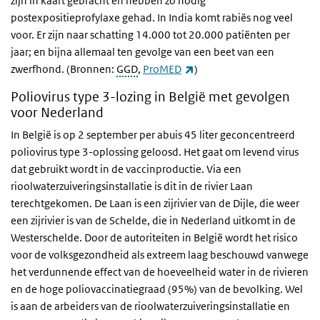
zijn in kaart gebracht en hebben zo nodig
postexpositieprofylaxe gehad. In India komt rabiës nog veel
voor. Er zijn naar schatting 14.000 tot 20.000 patiënten per
jaar; en bijna allemaal ten gevolge van een beet van een
(externe link)
zwerfhond. (Bronnen:
GGD
,
ProMED
)
Poliovirus type 3-lozing in België met gevolgen
voor Nederland
In België is op 2 september per abuis 45 liter geconcentreerd
poliovirus type 3-oplossing geloosd. Het gaat om levend virus
dat gebruikt wordt in de vaccinproductie. Via een
rioolwaterzuiveringsinstallatie is dit in de rivier Laan
terechtgekomen. De Laan is een zijrivier van de Dijle, die weer
een zijrivier is van de Schelde, die in Nederland uitkomt in de
Westerschelde. Door de autoriteiten in België wordt het risico
voor de volksgezondheid als extreem laag beschouwd vanwege
het verdunnende effect van de hoeveelheid water in de rivieren
en de hoge poliovaccinatiegraad (95%) van de bevolking. Wel
is aan de arbeiders van de rioolwaterzuiveringsinstallatie en