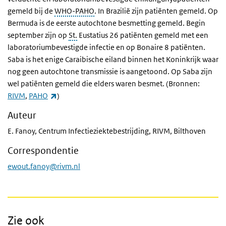
gemeld bij de
WHO-PAHO
. In Brazilië zijn patiënten gemeld. Op
Bermuda is de eerste autochtone besmetting gemeld. Begin
september zijn op
St.
Eustatius 26 patiënten gemeld met een
laboratoriumbevestigde infectie en op Bonaire 8 patiënten.
Saba is het enige Caraibische eiland binnen het Koninkrijk waar
nog geen autochtone transmissie is aangetoond. Op Saba zijn
wel patiënten gemeld die elders waren besmet. (Bronnen:
(externe link)
RIVM
,
PAHO
)
Auteur
E. Fanoy, Centrum Infectieziektebestrijding, RIVM, Bilthoven
Correspondentie
ewout.fanoy@rivm.nl
Zie ook