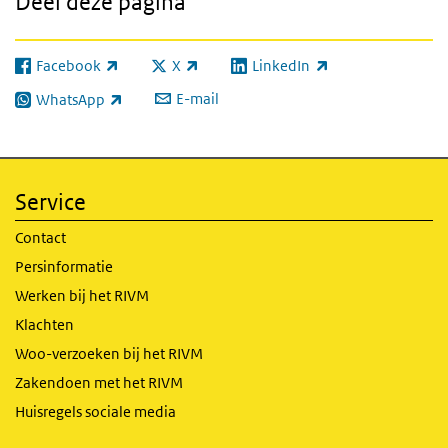
Deel deze pagina
Facebook
X
LinkedIn
(externe link)
(externe link)
(externe link)
E-mail
WhatsApp
(externe link)
Service
Contact
Persinformatie
Werken bij het RIVM
Klachten
Woo-verzoeken bij het RIVM
Zakendoen met het RIVM
Huisregels sociale media