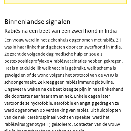
Binnenlandse signalen
Rabiës na een beet van een zwerfhond in India
Een vrouw werd in het ziekenhuis opgenomen met rabiës. Zij
was in haar linkerhand gebeten door een zwerfhond in India.
Ze zocht de volgende dag medische hulp en zou als
postexpositieprofylaxe 4 rabiësvaccinaties hebben gekregen.
Het is niet duidelijk welk vaccin is gebruikt, welk schema is
gevolgd en of de wond volgens het protocol van de
WHO
is
schoongemaakt. Ze kreeg geen rabiës immunoglobuline.
Ongeveer 8 weken na de beet kreeg ze pijn in haar linkerhand
die doorzette naar haar arm en nek. Enkele dagen later
vertoonde ze hydrofobie, aerofobie en angstig gedrag en ze
werd opgenomen op verdenking van rabiës. Uit huidbiopten
van de nek, cerebrospinaal vocht en speeksel werd het
rabiësvirus (genotype 1) geïsoleerd. Contacten van de vrouw