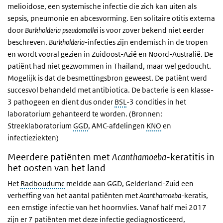
melioidose, een systemische infectie die zich kan uiten als
sepsis, pneumonie en abcesvorming. Een solitaire otitis externa
door
Burkholderia pseudomallei
is voor zover bekend niet eerder
beschreven.
Burkholderia
-infecties zijn endemisch in de tropen
en wordt vooral gezien in Zuidoost-Azië en Noord-Australië. De
patiënt had niet gezwommen in Thailand, maar wel gedoucht.
Mogelijk is dat de besmettingsbron geweest. De patiënt werd
succesvol behandeld met antibiotica. De bacterie is een klasse-
3 pathogeen en dient dus onder
BSL
-3 condities in het
laboratorium gehanteerd te worden. (Bronnen:
Streeklaboratorium
GGD
, AMC-afdelingen
KNO
en
infectieziekten)
Meerdere patiënten met
Acanthamoeba
-keratitis in
het oosten van het land
Het
Radboudumc
meldde aan GGD, Gelderland-Zuid een
verheffing van het aantal patiënten met
Acanthamoeba
-keratis,
een ernstige infectie van het hoornvlies. Vanaf half mei 2017
zijn er 7 patiënten met deze infectie gediagnosticeerd,