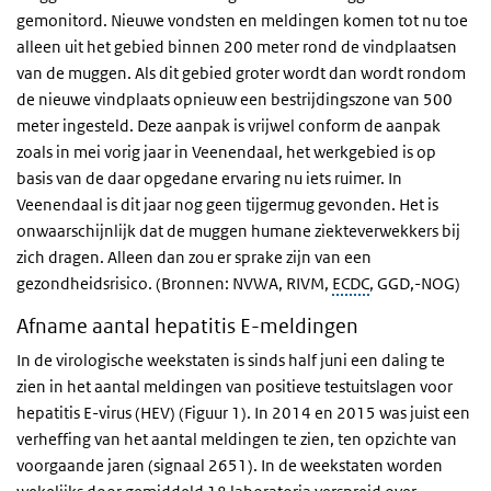
gemonitord. Nieuwe vondsten en meldingen komen tot nu toe
alleen uit het gebied binnen 200 meter rond de vindplaatsen
van de muggen. Als dit gebied groter wordt dan wordt rondom
de nieuwe vindplaats opnieuw een bestrijdingszone van 500
meter ingesteld. Deze aanpak is vrijwel conform de aanpak
zoals in mei vorig jaar in Veenendaal, het werkgebied is op
basis van de daar opgedane ervaring nu iets ruimer. In
Veenendaal is dit jaar nog geen tijgermug gevonden. Het is
onwaarschijnlijk dat de muggen humane ziekteverwekkers bij
zich dragen. Alleen dan zou er sprake zijn van een
gezondheidsrisico. (Bronnen: NVWA, RIVM,
ECDC
, GGD,-NOG)
Afname aantal hepatitis E-meldingen
In de virologische weekstaten is sinds half juni een daling te
zien in het aantal meldingen van positieve testuitslagen voor
hepatitis E-virus (HEV) (Figuur 1). In 2014 en 2015 was juist een
verheffing van het aantal meldingen te zien, ten opzichte van
voorgaande jaren (signaal 2651). In de weekstaten worden