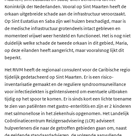
Koninkrijk der Nederlanden. Vooral op Sint Maarten heeft de
orkaan uitgebreide schade aan de infrastructuur veroorzaakt.
Op Sint Eustatius en Saba zijn wel huizen beschadigd, maar is
de medische infrastructuur grotendeels intact gebleven en
momenteel vrijwel weer hersteld en functioneel. Het is nog niet
duidelijk welke schade de tweede orkaan in dit gebied, Maria,
op deze eilanden heeft aangericht, maar vooralsnog lijkt dit
beperkt.
Het RIVM heeft de regionaal consulent voor de Caribische regio
tijdelijk gedetacheerd op Sint Maarten. Er is een risico-
inventarisatie gemaakt en de reguliere syndroomsurveillance
voor infectieziekten is geïntensiveerd om eventuele uitbraken
tijdig op het spoor te komen. Er is sinds kort een lichte toename
te zien van patiënten met gastro-enterititis en zijn er 2 kinderen
met salmonellose in het ziekenhuis opgenomen. Het Landelijk
Coördinatiecentrum Reizigersadvisering (LCR) adviseert
hulpverleners die naar de getroffen gebieden gaan om, naast
de geldende standaardadviezen, de volgende aanvullende