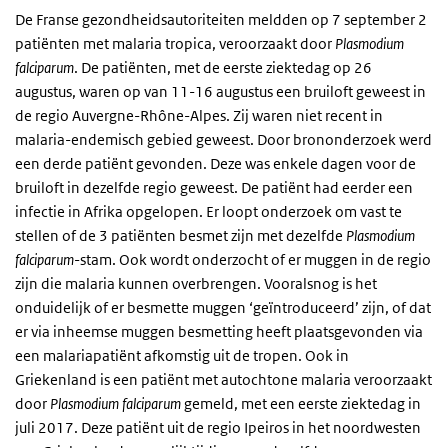
De Franse gezondheidsautoriteiten meldden op 7 september 2
patiënten met malaria tropica, veroorzaakt door
Plasmodium
falciparum
. De patiënten, met de eerste ziektedag op 26
augustus, waren op van 11-16 augustus een bruiloft geweest in
de regio Auvergne-Rhône-Alpes. Zij waren niet recent in
malaria-endemisch gebied geweest. Door brononderzoek werd
een derde patiënt gevonden. Deze was enkele dagen voor de
bruiloft in dezelfde regio geweest. De patiënt had eerder een
infectie in Afrika opgelopen. Er loopt onderzoek om vast te
stellen of de 3 patiënten besmet zijn met dezelfde
Plasmodium
falciparum
-
stam. Ook wordt onderzocht of er muggen in de regio
zijn die malaria kunnen overbrengen. Vooralsnog is het
onduidelijk of er besmette muggen ‘geïntroduceerd’ zijn, of dat
er via inheemse muggen besmetting heeft plaatsgevonden via
een malariapatiënt afkomstig uit de tropen. Ook in
Griekenland is een patiënt met autochtone malaria veroorzaakt
door
Plasmodium falciparum
gemeld, met een eerste ziektedag in
juli 2017. Deze patiënt uit de regio Ipeiros in het noordwesten