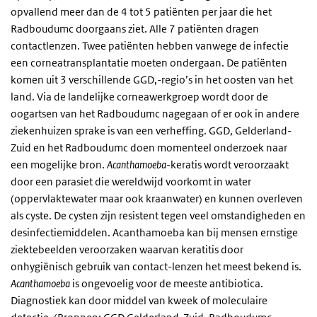
opvallend meer dan de 4 tot 5 patiënten per jaar die het
Radboudumc doorgaans ziet. Alle 7 patiënten dragen
contactlenzen. Twee patiënten hebben vanwege de infectie
een corneatransplantatie moeten ondergaan. De patiënten
komen uit 3 verschillende GGD,-regio’s in het oosten van het
land. Via de landelijke corneawerkgroep wordt door de
oogartsen van het Radboudumc nagegaan of er ook in andere
ziekenhuizen sprake is van een verheffing. GGD, Gelderland-
Zuid en het Radboudumc doen momenteel onderzoek naar
een mogelijke bron.
Acanthamoeba
-keratis wordt veroorzaakt
door een parasiet die wereldwijd voorkomt in water
(oppervlaktewater maar ook kraanwater) en kunnen overleven
als cyste. De cysten zijn resistent tegen veel omstandigheden en
desinfectiemiddelen.
Acanthamoeba
kan bij mensen ernstige
ziektebeelden veroorzaken waarvan keratitis door
onhygiënisch gebruik van contact-lenzen het meest bekend is.
Acanthamoeba
is ongevoelig voor de meeste antibiotica.
Diagnostiek kan door middel van kweek of moleculaire