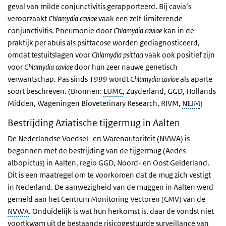
geval van milde conjunctivitis gerapporteerd. Bij cavia’s
veroorzaakt
Chlamydia caviae
vaak een zelf-limiterende
conjunctivitis. Pneumonie door
Chlamydia caviae
kan in de
praktijk per abuis als psittacose worden gediagnosticeerd,
omdat testuitslagen voor
Chlamydia psittaci
vaak ook positief zijn
voor
Chlamydia caviae
door hun zeer nauwe genetisch
verwantschap. Pas sinds 1999 wordt
Chlamydia caviae
als aparte
soort beschreven. (Bronnen:
LUMC
, Zuyderland, GGD, Hollands
Midden, Wageningen Bioveterinary Research, RIVM,
NEJM
)
Bestrijding Aziatische tijgermug in Aalten
De Nederlandse Voedsel- en Warenautoriteit (NVWA) is
begonnen met de bestrijding van de tijgermug (
Aedes
albopictus)
in Aalten, regio GGD, Noord- en Oost Gelderland.
Dit is een maatregel om te voorkomen dat de mug zich vestigt
in Nederland. De aanwezigheid van de muggen in Aalten werd
gemeld aan het Centrum Monitoring Vectoren (CMV) van de
NVWA
. Onduidelijk is wat hun herkomst is, daar de vondst niet
voortkwam uit de bestaande risicogestuurde surveillance van