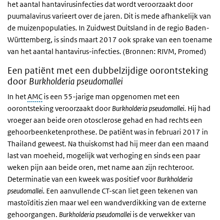
het aantal hantavirusinfecties dat wordt veroorzaakt door
puumalavirus varieert over de jaren. Dit is mede afhankelijk van
de muizenpopulaties. In Zuidwest Duitsland in de regio Baden-
Württemberg, is sinds maart 2017 ook sprake van een toename
van het aantal hantavirus-infecties. (Bronnen: RIVM, Promed)
Een patiënt met een dubbelzijdige oorontsteking
door
Burkholderia
pseudomallei
In het
AMC
is een 55-jarige man opgenomen met een
oorontsteking veroorzaakt door
Burkholderia pseudomallei
. Hij had
vroeger aan beide oren otosclerose gehad en had rechts een
gehoorbeenketenprothese. De patiënt was in februari 2017 in
Thailand geweest. Na thuiskomst had hij meer dan een maand
last van moeheid, mogelijk wat verhoging en sinds een paar
weken pijn aan beide oren, met name aan zijn rechteroor.
Determinatie van een kweek was positief voor
Burkholderia
pseudomallei
. Een aanvullende CT-scan liet geen tekenen van
mastoïditis zien maar wel een wandverdikking van de externe
gehoorgangen.
Burkholderia pseudomallei
is de verwekker van