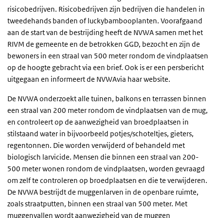
risicobedrijven. Risicobedrijven zijn bedrijven die handelen in
tweedehands banden of luckybambooplanten. Voorafgaand
aan de start van de bestrijding heeft de NVWA samen met het
RIVM de gemeente en de betrokken GGD, bezocht en zijn de
bewoners in een straal van 500 meter rondom de vindplaatsen
op de hoogte gebracht via een brief. Ook is er een persbericht
uitgegaan en informeert de NVWAvia haar website.
De NVWA onderzoekt alle tuinen, balkons en terrassen binnen
een straal van 200 meter rondom de vindplaatsen van de mug,
en controleert op de aanwezigheid van broedplaatsen in
stilstaand water in bijvoorbeeld potjes/schoteltjes, gieters,
regentonnen. Die worden verwijderd of behandeld met
biologisch larvicide. Mensen die binnen een straal van 200-
500 meter wonen rondom de vindplaatsen, worden gevraagd
om zelf te controleren op broedplaatsen en die te verwijderen.
De NVWA bestrijdt de muggenlarven in de openbare ruimte,
zoals straatputten, binnen een straal van 500 meter. Met
muggenvallen wordt aanwezigheid van de muggen