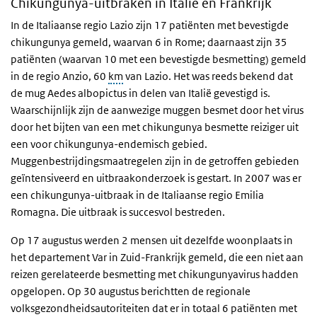
Chikungunya-uitbraken in Italië en Frankrijk
In de Italiaanse regio Lazio zijn 17 patiënten met bevestigde
chikungunya gemeld, waarvan 6 in Rome; daarnaast zijn 35
patiënten (waarvan 10 met een bevestigde besmetting) gemeld
in de regio Anzio, 60
km
van Lazio. Het was reeds bekend dat
de mug
Aedes albopictus
in delen van Italië gevestigd is.
Waarschijnlijk zijn de aanwezige muggen besmet door het virus
door het bijten van een met chikungunya besmette reiziger uit
een voor chikungunya-endemisch gebied.
Muggenbestrijdingsmaatregelen zijn in de getroffen gebieden
geïntensiveerd en uitbraakonderzoek is gestart. In 2007 was er
een chikungunya-uitbraak in de Italiaanse regio Emilia
Romagna. Die uitbraak is succesvol bestreden.
Op 17 augustus werden 2 mensen uit dezelfde woonplaats in
het departement Var in Zuid-Frankrijk gemeld, die een niet aan
reizen gerelateerde besmetting met chikungunyavirus hadden
opgelopen. Op 30 augustus berichtten de regionale
volksgezondheidsautoriteiten dat er in totaal 6 patiënten met