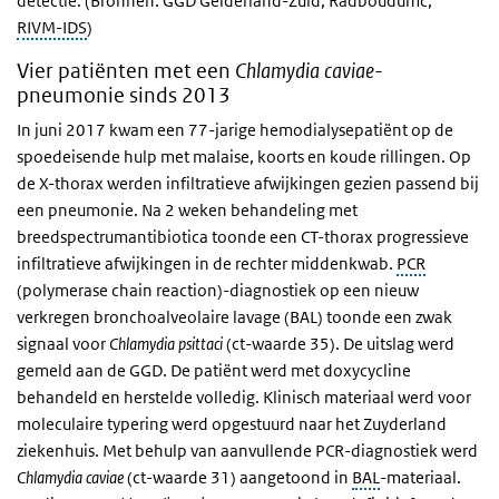
detectie. (Bronnen: GGD Gelderland-Zuid, Radboudumc,
RIVM-IDS
)
Vier patiënten met een
Chlamydia caviae
-
pneumonie sinds 2013
In juni 2017 kwam een 77-jarige hemodialysepatiënt op de
spoedeisende hulp met malaise, koorts en koude rillingen. Op
de X-thorax werden infiltratieve afwijkingen gezien passend bij
een pneumonie. Na 2 weken behandeling met
breedspectrumantibiotica toonde een CT-thorax progressieve
infiltratieve afwijkingen in de rechter middenkwab.
PCR
(polymerase chain reaction)-diagnostiek op een nieuw
verkregen bronchoalveolaire lavage (BAL) toonde een zwak
signaal voor
Chlamydia psittaci
(ct-waarde 35). De uitslag werd
gemeld aan de GGD. De patiënt werd met doxycycline
behandeld en herstelde volledig. Klinisch materiaal werd voor
moleculaire typering werd opgestuurd naar het Zuyderland
ziekenhuis. Met behulp van aanvullende PCR-diagnostiek werd
Chlamydia caviae
(ct-waarde 31) aangetoond in
BAL
-materiaal.