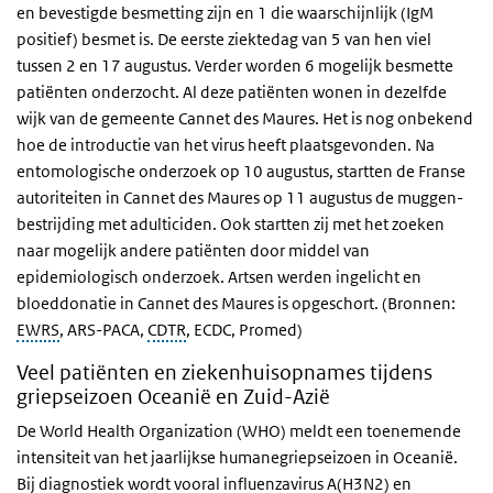
en bevestigde besmetting zijn en 1 die waarschijnlijk (IgM
positief) besmet is. De eerste ziektedag van 5 van hen viel
tussen 2 en 17 augustus. Verder worden 6 mogelijk besmette
patiënten onderzocht. Al deze patiënten wonen in dezelfde
wijk van de gemeente Cannet des Maures. Het is nog onbekend
hoe de introductie van het virus heeft plaatsgevonden. Na
entomologische onderzoek op 10 augustus, startten de Franse
autoriteiten in Cannet des Maures op 11 augustus de muggen-
bestrijding met adulticiden. Ook startten zij met het zoeken
naar mogelijk andere patiënten door middel van
epidemiologisch onderzoek. Artsen werden ingelicht en
bloeddonatie in Cannet des Maures is opgeschort. (Bronnen:
EWRS
, ARS-PACA,
CDTR
, ECDC, Promed)
Veel patiënten en ziekenhuisopnames tijdens
griepseizoen Oceanië en Zuid-Azië
De World Health Organization (WHO) meldt een toenemende
intensiteit van het jaarlijkse humanegriepseizoen in Oceanië.
Bij diagnostiek wordt vooral influenzavirus A(H3N2) en