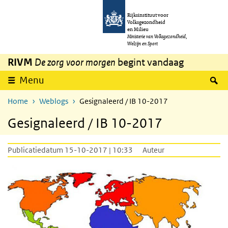
Overslaan en naar de inhoud gaan
Direct naar de hoofdnavigatie
Rijksinstituut voor
Volksgezondheid
en Milieu
Ministerie van Volksgezondheid,
Welzijn en Sport
RIVM
De zorg voor morgen
begint vandaag
Z
Menu
Home
Weblogs
Gesignaleerd / IB 10-2017
Gesignaleerd / IB 10-2017
Publicatiedatum 15-10-2017 | 10:33
Auteur