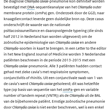
De diagnose
Chlamydia
caviae
-
pneumonie kon definitief worden
bevestigd met
DNA
-sequentieanalyse van het
Chlamydia
outer
membrane protein (omPa) gen. Onderzoek door de GGD, naar
knaagdiercontact leverde geen duidelijke bron op. Deze casus
onderschrijft de waarde van de nationale
psittacosissurveillance en daaropvolgende typering (die sinds
half 2012 in Nederland kan worden uitgevoerd) om de
zoönotische epidemiologie van
Chlamydia caviae
en andere
Chlamydia
-
soorten in kaart te brengen. In een
Letter to the editor
in het New England Journal of Medicine worden 3 Nederlandse
patiënten beschreven in de periode 2013-2015 met een
Chlamydia caviae
-pneumonie. Alle 3 patiënten hadden contact
gehad met zieke cavia’s met respiratoire symptomen,
conjunctivitis of rhinitis. Uit een conjunctivale swab van 1 van
de cavia’s werd
Chlamydia caviae
geïsoleerd; dit was hetzelfde
type (op basis van sequentie van het
omPa
-
gen en variable
number of tandem repeat (VNTR)) als de
Chlamydia
uit de BAL
van de bijbehorende patiënt. Ernstige zoönotische pneumonie
door
Chlamydia caviae
i
s niet eerder beschreven, wel is een enkel