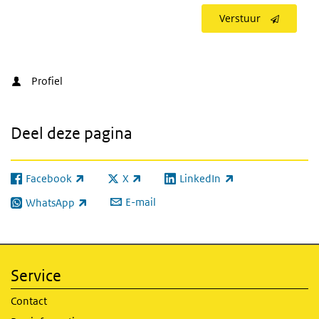
Verstuur
Profiel
Deel deze pagina
Facebook
X
LinkedIn
(externe link)
(externe link)
(externe link)
E-mail
WhatsApp
(externe link)
Service
Contact