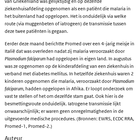
van Griekenland was gelijktijdig en op dezelfde
ziekenhuisafdeling opgenomen als een patiënt die malaria in
het buitenland had opgelopen. Het is onduidelijk via welke
route (via muggenbeten of iatrogeen) de transmissie tussen
deze twee patiënten is gegaan.
Eerder deze maand berichtte Promed over een 4-jarig meisje in
Italië dat was overleden nadat zij malaria veroorzaakt door
Plasmodium falciparum
had opgelopen in eigen land. In augustus
was ze opgenomen op de kinderafdeling van een ziekenhuis in
verband met diabetes mellitus. In hetzelfde ziekenhuis waren 2
kinderen opgenomen die malaria, veroorzaakt door
Plasmodium
falciparum
,
hadden opgelopen in Afrika. Er loopt onderzoek om
vast te stellen of het om dezelfde stam gaat. Ook hier is de
besmettingsroute onduidelijk. Iatrogene transmissie lijkt
onwaarschijnlijk; er waren geen onregelmatigheden in de
uitgevoerde medische procedures. (Bronnen: EWRS, ECDC RRA,
Promed-1, Promed-2.)
Auteur