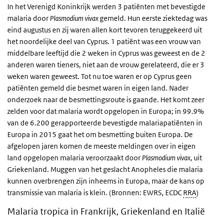
In het Verenigd Koninkrijk werden 3 patiënten met bevestigde
malaria door
Plasmodium vivax
gemeld. Hun eerste ziektedag was
eind augustus en zij waren allen kort tevoren teruggekeerd uit
het noordelijke deel van Cyprus. 1 patiënt was een vrouw van
middelbare leeftijd die 2 weken in Cyprus was geweest en de 2
anderen waren tieners, niet aan de vrouw gerelateerd, die er 3
weken waren geweest. Tot nu toe waren er op Cyprus geen
patiënten gemeld die besmet waren in eigen land. Nader
onderzoek naar de besmettingsroute is gaande. Het komt zeer
zelden voor dat malaria wordt opgelopen in Europa; in 99.9%
van de 6.200 gerapporteerde bevestigde malariapatiënten in
Europa in 2015 gaat het om besmetting buiten Europa. De
afgelopen jaren komen de meeste meldingen over in eigen
land opgelopen malaria veroorzaakt door
Plasmodium vivax
, uit
Griekenland. Muggen van het geslacht Anopheles die malaria
kunnen overbrengen zijn inheems in Europa, maar de kans op
transmissie van malaria is klein. (Bronnen: EWRS, ECDC
RRA
)
Malaria tropica in Frankrijk, Griekenland en Italië