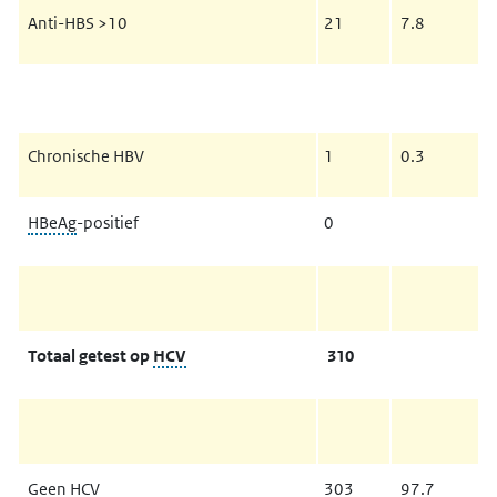
Anti-HBS >10
21
7.8
Chronische HBV
1
0.3
HBeAg
-positief
0
Totaal getest op
HCV
310
Geen HCV
303
97.7