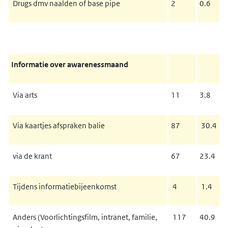
Drugs dmv naalden of base pipe
2
0.6
Informatie over awarenessmaand
Via arts
11
3.8
Via kaartjes afspraken balie
87
30.4
via de krant
67
23.4
Tijdens informatiebijeenkomst
4
1.4
Anders (Voorlichtingsfilm, intranet, familie,
117
40.9