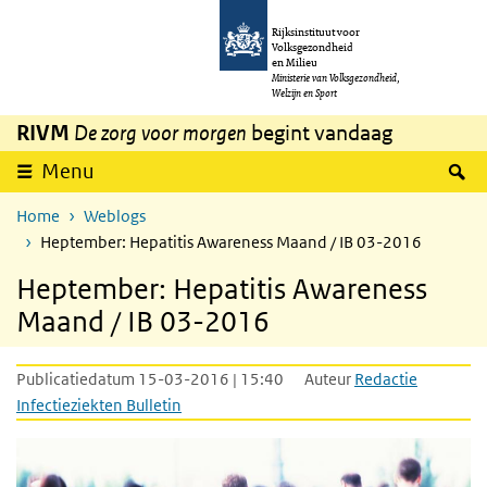
Overslaan en naar de inhoud gaan
Direct naar de hoofdnavigatie
Rijksinstituut voor
Volksgezondheid
en Milieu
Ministerie van Volksgezondheid,
Welzijn en Sport
RIVM
De zorg voor morgen
begint vandaag
Z
Menu
Home
Weblogs
Heptember: Hepatitis Awareness Maand / IB 03-2016
Heptember: Hepatitis Awareness
Maand / IB 03-2016
Publicatiedatum 15-03-2016 | 15:40
Auteur
Redactie
Infectieziekten Bulletin