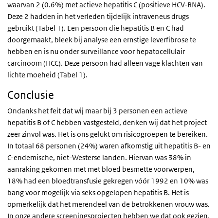
waarvan 2 (0.6%) met actieve hepatitis C (positieve HCV-RNA).
Deze 2 hadden in het verleden tijdelijk intraveneus drugs
gebruikt (Tabel 1). Een persoon die hepatitis B en C had
doorgemaakt, bleek bij analyse een ernstige leverfibrose te
hebben en is nu onder surveillance voor hepatocellulair
carcinoom (HCC). Deze persoon had alleen vage klachten van
lichte moeheid (Tabel 1).
Conclusie
Ondanks het feit dat wij maar bij 3 personen een actieve
hepatitis B of C hebben vastgesteld, denken wij dat het project
zeer zinvol was. Het is ons gelukt om risicogroepen te bereiken.
In totaal 68 personen (24%) waren afkomstig uit hepatitis B- en
C-endemische, niet-Westerse landen. Hiervan was 38% in
aanraking gekomen met met bloed besmette voorwerpen,
18% had een bloedtransfusie gekregen vóór 1992 en 10% was
bang voor mogelijk via seks opgelopen hepatitis B. Het is
opmerkelijk dat het merendeel van de betrokkenen vrouw was.
In onze andere screeningsprojecten hebben we dat ook gezien.