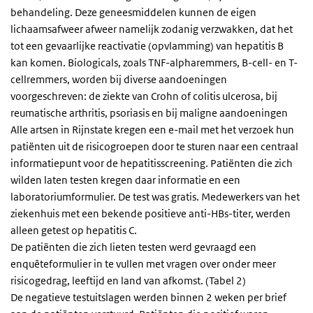
behandeling. Deze geneesmiddelen kunnen de eigen
lichaamsafweer afweer namelijk zodanig verzwakken, dat het
tot een gevaarlijke reactivatie (opvlamming) van hepatitis B
kan komen. Biologicals, zoals TNF-alpharemmers, B-cell- en T-
cellremmers, worden bij diverse aandoeningen
voorgeschreven: de ziekte van Crohn of colitis ulcerosa, bij
reumatische arthritis, psoriasis en bij maligne aandoeningen
Alle artsen in Rijnstate kregen een e-mail met het verzoek hun
patiënten uit de risicogroepen door te sturen naar een centraal
informatiepunt voor de hepatitisscreening. Patiënten die zich
wilden laten testen kregen daar informatie en een
laboratoriumformulier. De test was gratis. Medewerkers van het
ziekenhuis met een bekende positieve anti-HBs-titer, werden
alleen getest op hepatitis C.
De patiënten die zich lieten testen werd gevraagd een
enquêteformulier in te vullen met vragen over onder meer
risicogedrag, leeftijd en land van afkomst. (Tabel 2)
De negatieve testuitslagen werden binnen 2 weken per brief