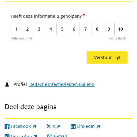
*
Heeft deze informatie u geholpen?
1
2
3
4
5
6
7
8
9
10
Helemaal niet
Fantastisch
Verstuur
Profiel
Redactie Infectieziekten Bulletin
Deel deze pagina
Facebook
X
LinkedIn
(externe link)
(externe link)
(externe link)
E-mail
WhatsApp