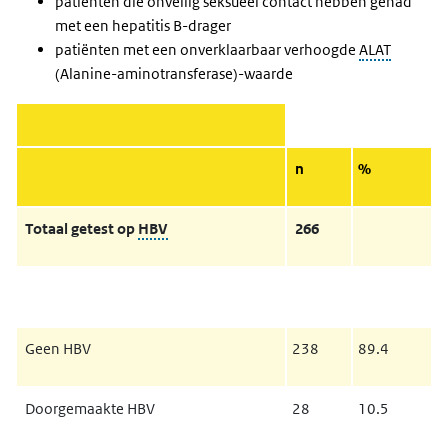
patiënten die onveilig seksueel contact hebben gehad
met een hepatitis B-drager
patiënten met een onverklaarbaar verhoogde
ALAT
(Alanine-aminotransferase)-waarde
n
%
Totaal getest op
HBV
266
Geen HBV
238
89.4
Doorgemaakte HBV
28
10.5