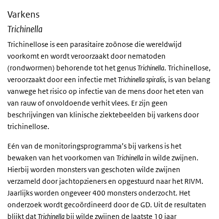
Varkens
Trichinella
Trichinellose is een parasitaire zoönose die wereldwijd
voorkomt en wordt veroorzaakt door nematoden
(rondwormen) behorende tot het genus
Trichinella
. Trichinellose,
veroorzaakt door een infectie met
Trichinella spiralis
, is van belang
vanwege het risico op infectie van de mens door het eten van
van rauw of onvoldoende verhit vlees. Er zijn geen
beschrijvingen van klinische ziektebeelden bij varkens door
trichinellose.
Eén van de monitoringsprogramma’s bij varkens is het
bewaken van het voorkomen van
Trichinella
in wilde zwijnen.
Hierbij worden monsters van geschoten wilde zwijnen
verzameld door jachtopzieners en opgestuurd naar het RIVM.
Jaarlijks worden ongeveer 400 monsters onderzocht. Het
onderzoek wordt gecoördineerd door de GD. Uit de resultaten
blijkt dat
Trichinella
bij wilde zwijnen de laatste 10 jaar