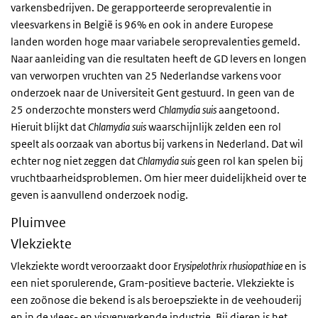
varkensbedrijven. De gerapporteerde seroprevalentie in
vleesvarkens in België is 96% en ook in andere Europese
landen worden hoge maar variabele seroprevalenties gemeld.
Naar aanleiding van die resultaten heeft de GD levers en longen
van verworpen vruchten van 25 Nederlandse varkens voor
onderzoek naar de Universiteit Gent gestuurd. In geen van de
25 onderzochte monsters werd
Chlamydia suis
aangetoond.
Hieruit blijkt dat
Chlamydia suis
waarschijnlijk zelden een rol
speelt als oorzaak van abortus bij varkens in Nederland. Dat wil
echter nog niet zeggen dat
Chlamydia suis
geen rol kan spelen bij
vruchtbaarheidsproblemen. Om hier meer duidelijkheid over te
geven is aanvullend onderzoek nodig.
Pluimvee
Vlekziekte
Vlekziekte wordt veroorzaakt door
Erysipelothrix rhusiopathiae
en is
een niet sporulerende, Gram-positieve bacterie. Vlekziekte is
een zoönose die bekend is als beroepsziekte in de veehouderij
en in de vlees- en visverwerkende industrie. Bij dieren is het