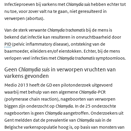
Infectieproeven bij varkens met
Chlamydia suis
hebben echter tot
nu toe, voor zover valt na te gaan, niet geresulteerd in
verwerpen (abortus).
Van de sterk verwante
Chlamydia trachomatis
bij de mens is
bekend dat infectie kan resulteren in onvruchtbaarheid door
PID
(pelvic inflammatory disease), ontsteking van de
baarmoeder, eileiders en/of eierstokken. Echter, bij de mens
verlopen veel infecties met
Chlamydia trachomatis
symptoomloos.
Geen
Chlamydia suis
in verworpen vruchten van
varkens gevonden
Medio 2013 heeft de GD een pilotonderzoek uitgevoerd
waarbij met behulp van een algemene
Chlamydia
-PCR
(polymerase chain reaction), nageboorten van verworpen
biggen zijn onderzocht op
Chlamydia
. In de 25 onderzochte
nageboorten is geen
Chlamydia
aangetroffen. Onderzoekers uit
Gent meldden dat de prevalentie van
Chlamydia suis
in de
Belgische varkenspopulatie hoog is, op basis van monsters van