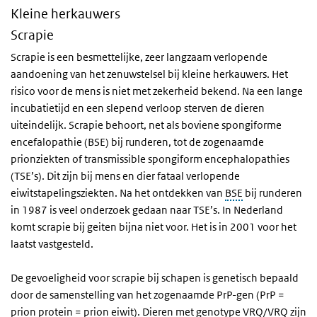
Kleine herkauwers
Scrapie
Scrapie is een besmettelijke, zeer langzaam verlopende
aandoening van het zenuwstelsel bij kleine herkauwers. Het
risico voor de mens is niet met zekerheid bekend. Na een lange
incubatietijd en een slepend verloop sterven de dieren
uiteindelijk. Scrapie behoort, net als boviene spongiforme
encefalopathie (BSE) bij runderen, tot de zogenaamde
prionziekten of transmissible spongiform encephalopathies
(TSE’s). Dit zijn bij mens en dier fataal verlopende
eiwitstapelingsziekten. Na het ontdekken van
BSE
bij runderen
in 1987 is veel onderzoek gedaan naar TSE’s. In Nederland
komt scrapie bij geiten bijna niet voor. Het is in 2001 voor het
laatst vastgesteld.
De gevoeligheid voor scrapie bij schapen is genetisch bepaald
door de samenstelling van het zogenaamde PrP-gen (PrP =
prion protein = prion eiwit). Dieren met genotype VRQ/VRQ zijn