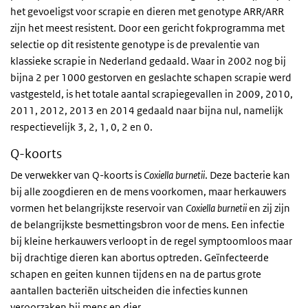
het gevoeligst voor scrapie en dieren met genotype ARR/ARR
zijn het meest resistent. Door een gericht fokprogramma met
selectie op dit resistente genotype is de prevalentie van
klassieke scrapie in Nederland gedaald. Waar in 2002 nog bij
bijna 2 per 1000 gestorven en geslachte schapen scrapie werd
vastgesteld, is het totale aantal scrapiegevallen in 2009, 2010,
2011, 2012, 2013 en 2014 gedaald naar bijna nul, namelijk
respectievelijk 3, 2, 1, 0, 2 en 0.
Q-koorts
De verwekker van Q-koorts is
Coxiella burnetii
. Deze bacterie kan
bij alle zoogdieren en de mens voorkomen, maar herkauwers
vormen het belangrijkste reservoir van
Coxiella burnetii
en zij zijn
de belangrijkste besmettingsbron voor de mens. Een infectie
bij kleine herkauwers verloopt in de regel symptoomloos maar
bij drachtige dieren kan abortus optreden. Geïnfecteerde
schapen en geiten kunnen tijdens en na de partus grote
aantallen bacteriën uitscheiden die infecties kunnen
veroorzaken bij mens en dier.