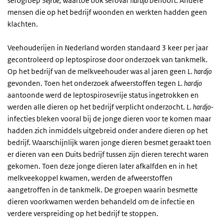
serogroep S
ejroe
, waartoe ook serovar
hardjo
behoort. Andere
mensen die op het bedrijf woonden en werkten hadden geen
klachten.
Veehouderijen in Nederland worden standaard 3 keer per jaar
gecontroleerd op leptospirose door onderzoek van tankmelk.
Op het bedrijf van de melkveehouder was al jaren geen
L. hardjo
gevonden. Toen het onderzoek afweerstoffen tegen
L. hardjo
aantoonde werd de leptospirosevrije status ingetrokken en
werden alle dieren op het bedrijf verplicht onderzocht.
L. hardjo
-
infecties bleken vooral bij de jonge dieren voor te komen maar
hadden zich inmiddels uitgebreid onder andere dieren op het
bedrijf. Waarschijnlijk waren jonge dieren besmet geraakt toen
er dieren van een Duits bedrijf tussen zijn dieren terecht waren
gekomen. Toen deze jonge dieren later afkalfden en in het
melkveekoppel kwamen, werden de afweerstoffen
aangetroffen in de tankmelk. De groepen waarin besmette
dieren voorkwamen werden behandeld om de infectie en
verdere verspreiding op het bedrijf te stoppen.