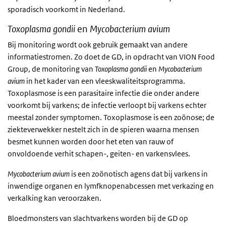
sporadisch voorkomt in Nederland.
Toxoplasma gondii
en
Mycobacterium avium
Bij monitoring wordt ook gebruik gemaakt van andere
informatiestromen. Zo doet de GD, in opdracht van VION Food
Group, de monitoring van
Toxoplasma gondii
en
Mycobacterium
avium
in het kader van een vleeskwaliteitsprogramma.
Toxoplasmose is een parasitaire infectie die onder andere
voorkomt bij varkens; de infectie verloopt bij varkens echter
meestal zonder symptomen. Toxoplasmose is een zoönose; de
ziekteverwekker nestelt zich in de spieren waarna mensen
besmet kunnen worden door het eten van rauw of
onvoldoende verhit schapen-, geiten- en varkensvlees.
Mycobacterium avium
is een zoönotisch agens dat bij varkens in
inwendige organen en lymfknopenabcessen met verkazing en
verkalking kan veroorzaken.
Bloedmonsters van slachtvarkens worden bij de GD op