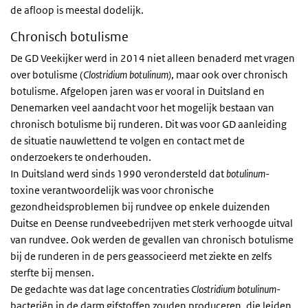
de afloop is meestal dodelijk.
Chronisch botulisme
De GD Veekijker werd in 2014 niet alleen benaderd met vragen
over botulisme (
Clostridium botulinum)
, maar ook over chronisch
botulisme. Afgelopen jaren was er vooral in Duitsland en
Denemarken veel aandacht voor het mogelijk bestaan van
chronisch botulisme bij runderen. Dit was voor GD aanleiding
de situatie nauwlettend te volgen en contact met de
onderzoekers te onderhouden.
In Duitsland werd sinds 1990 verondersteld dat
botulinum
-
toxine verantwoordelijk was voor chronische
gezondheidsproblemen bij rundvee op enkele duizenden
Duitse en Deense rundveebedrijven met sterk verhoogde uitval
van rundvee. Ook werden de gevallen van chronisch botulisme
bij de runderen in de pers geassocieerd met ziekte en zelfs
sterfte bij mensen.
De gedachte was dat lage concentraties
Clostridium botulinum
-
bacteriën in de darm gifstoffen zouden produceren, die leiden