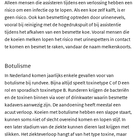
Alleen mensen die assisteren tijdens een verlossing hebben een
risico om een infectie op te lopen. Als een koe zelf kalft, is er
geen risico. Ook kan besmetting optreden door urinenevels,
vooral bij reiniging met de hogedrukspuit of bij assistentie
tijdens het afkalven van een besmette koe. Vooral mensen die
de koeien melken lopen het risico met urinespetters in contact
te komen en besmet te raken, vandaar de naam melkerskoorts.
Botulisme
In Nederland komen jaarlijks enkele gevallen voor van
botulisme bij rundvee. Bijna altijd speelt toxinetype C of D een
rol en sporadisch toxinetype B. Runderen krijgen de bacteriën
en de toxinen binnen via voer of drinkwater waarin besmette
kadavers aanwezig zijn. De aandoening heeft meestal een
acuut verloop. Koeien met botulisme hebben een slappe staart,
kunnen soms niet of slecht overeind komen en lopen stijf. In
een later stadium van de ziekte kunnen dieren last krijgen met
slikken. Het ziekteverloop hangt af van het type toxine, maar