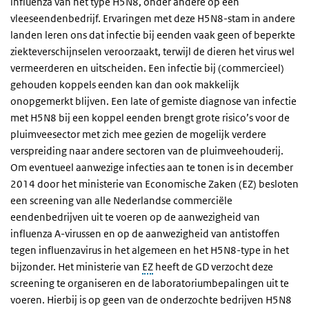
influenza van het type H5N8, onder andere op een
vleeseendenbedrijf. Ervaringen met deze H5N8-stam in andere
landen leren ons dat infectie bij eenden vaak geen of beperkte
ziekteverschijnselen veroorzaakt, terwijl de dieren het virus wel
vermeerderen en uitscheiden. Een infectie bij (commercieel)
gehouden koppels eenden kan dan ook makkelijk
onopgemerkt blijven. Een late of gemiste diagnose van infectie
met H5N8 bij een koppel eenden brengt grote risico’s voor de
pluimveesector met zich mee gezien de mogelijk verdere
verspreiding naar andere sectoren van de pluimveehouderij.
Om eventueel aanwezige infecties aan te tonen is in december
2014 door het ministerie van Economische Zaken (EZ) besloten
een screening van alle Nederlandse commerciële
eendenbedrijven uit te voeren op de aanwezigheid van
influenza A-virussen en op de aanwezigheid van antistoffen
tegen influenzavirus in het algemeen en het H5N8-type in het
bijzonder. Het ministerie van
EZ
heeft de GD verzocht deze
screening te organiseren en de laboratoriumbepalingen uit te
voeren. Hierbij is op geen van de onderzochte bedrijven H5N8