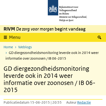
Overslaan en naar de inhoud gaan
Direct naar de hoofdnavigatie
Rijksinstituut voor
Volksgezondheid
en Milieu
Ministerie van Volksgezondheid,
Welzijn en Sport
RIVM
De zorg voor morgen
begint vandaag
Z
Menu
Home
Weblogs
GD diergezondheidsmonitoring leverde ook in 2014 weer
informatie over zoonosen / IB 06-2015
GD diergezondheidsmonitoring
leverde ook in 2014 weer
informatie over zoonosen / IB 06-
2015
Publicatiedatum 15-06-2015 | 20:55
Auteur
Redactie