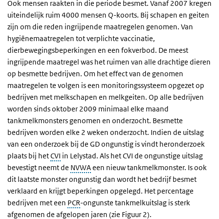
Ook mensen raakten in die periode besmet. Vanaf 2007 kregen
uiteindelijk ruim 4000 mensen Q-koorts. Bij schapen en geiten
zijn om die reden ingrijpende maatregelen genomen. Van
hygiënemaatregelen tot verplichte vaccinatie,
dierbewegingsbeperkingen en een fokverbod. De meest
ingrijpende maatregel was het ruimen van alle drachtige dieren
op besmette bedrijven. Om het effect van de genomen
maatregelen te volgen is een monitoringssysteem opgezet op
bedrijven met melkschapen en melkgeiten. Op alle bedrijven
worden sinds oktober 2009 minimaal elke maand
tankmelkmonsters genomen en onderzocht. Besmette
bedrijven worden elke 2 weken onderzocht. Indien de uitslag
van een onderzoek bij de GD ongunstig is vindt heronderzoek
plaats bij het
CVI
in Lelystad. Als het CVI de ongunstige uitslag
bevestigt neemt de
NVWA
een nieuw tankmelkmonster. Is ook
dit laatste monster ongunstig dan wordt het bedrijf besmet
verklaard en krijgt beperkingen opgelegd. Het percentage
bedrijven met een
PCR
-ongunste tankmelkuitslag is sterk
afgenomen de afgelopen jaren (zie Figuur 2).