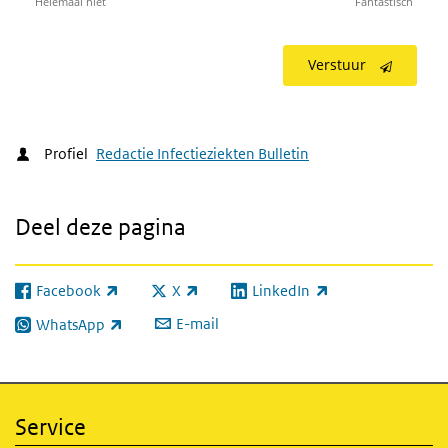
Helemaal niet
Fantastisch
Verstuur
Profiel
Redactie Infectieziekten Bulletin
Deel deze pagina
Facebook
X
LinkedIn
(externe link)
(externe link)
(externe link)
E-mail
WhatsApp
(externe link)
Service