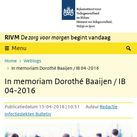
Overslaan en naar de inhoud gaan
Direct naar de hoofdnavigatie
Rijksinstituut voor
Volksgezondheid
en Milieu
Ministerie van Volksgezondheid,
Welzijn en Sport
RIVM
De zorg voor morgen
begint vandaag
Z
Menu
Home
Weblogs
In memoriam Dorothé Baaijen / IB 04-2016
In memoriam Dorothé Baaijen / IB
04-2016
Publicatiedatum 15-04-2016 | 10:51
Auteur
Redactie
Infectieziekten Bulletin