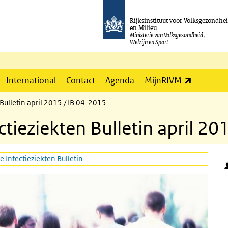
Rijksinstituut voor Volksgezondhe
en Milieu
Ministerie van Volksgezondheid,
Welzijn en Sport
(externe l
International
Contact
Agenda
MijnRIVM
ulletin april 2015 / IB 04-2015
ieziekten Bulletin april 20
e Infectieziekten Bulletin