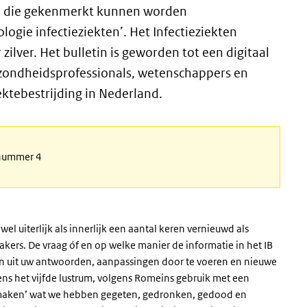
len die gekenmerkt kunnen worden
logie infectieziekten’. Het Infectieziekten
 zilver. Het bulletin is geworden tot een digitaal
sgezondheidsprofessionals, wetenschappers en
ektebestrijding in Nederland.
, nummer 4
owel uiterlijk als innerlijk een aantal keren vernieuwd als
kers. De vraag óf en op welke manier de informatie in het IB
ekken uit uw antwoorden, aanpassingen door te voeren en nieuwe
vens het vijfde lustrum, volgens Romeins gebruik met een
 maken’ wat we hebben gegeten, gedronken, gedood en