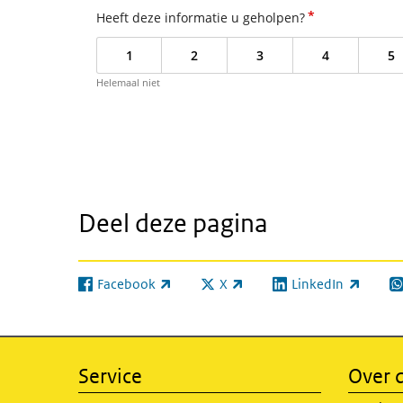
*
Heeft deze informatie u geholpen?
1
2
3
4
5
Helemaal niet
Deel deze pagina
Facebook
X
LinkedIn
(externe link)
(externe link)
(externe link)
(e
Service
Over d