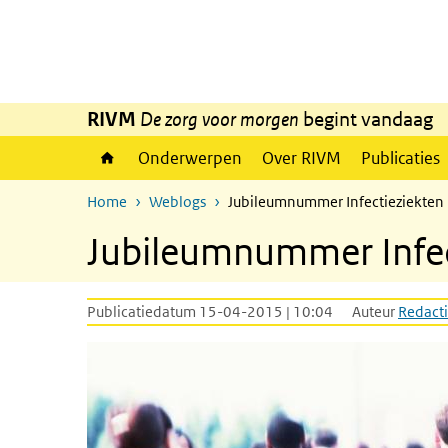
Overslaan en naar de inhoud gaan
Direct naar de hoofdnavigatie
RIVM
De zorg voor morgen
begint vandaag
Onderwerpen
Over RIVM
Publicaties
Home
Weblogs
Jubileumnummer Infectieziekten B
Jubileumnummer Infect
Publicatiedatum 15-04-2015 | 10:04
Auteur
Redacti