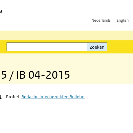
id
Nederlands
English
Zoeken
ink)
Zoeken
15 / IB 04-2015
Profiel
Redactie Infectieziekten Bulletin