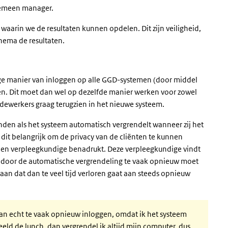
lgemeen manager.
 waarin we de resultaten kunnen opdelen. Dit zijn veiligheid,
thema de resultaten.
ge manier van inloggen op alle GGD-systemen (door middel
ren. Dit moet dan wel op dezelfde manier werken voor zowel
edewerkers graag terugzien in het nieuwe systeem.
nden als het systeem automatisch vergrendelt wanneer zij het
dit belangrijk om de privacy van de cliënten te kunnen
 een verpleegkundige benadrukt. Deze verpleegkundige vindt
j door de automatische vergrendeling te vaak opnieuw moet
aan dat dan te veel tijd verloren gaat aan steeds opnieuw
dan echt te vaak opnieuw inloggen, omdat ik het systeem
beeld de lunch, dan vergrendel ik altijd mijn computer, dus