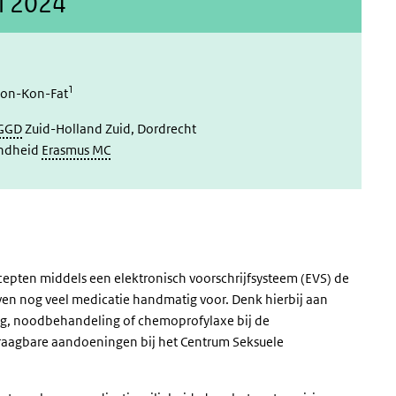
il 2024
1
 Tjon-Kon-Fat
GGD
Zuid-Holland Zuid, Dordrecht
ondheid
Erasmus MC
cepten middels een elektronisch voorschrijfsysteem (EVS) de
ven nog veel medicatie handmatig voor. Denk hierbij aan
ding, noodbehandeling of chemoprofylaxe bij de
draagbare aandoeningen bij het Centrum Seksuele