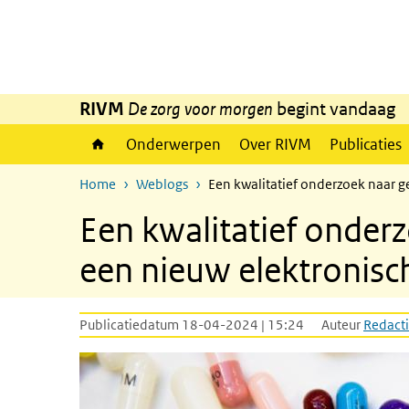
Overslaan en naar de inhoud gaan
Direct naar de hoofdnavigatie
RIVM
De zorg voor morgen
begint vandaag
Onderwerpen
Over RIVM
Publicaties
Home
Weblogs
Een kwalitatief onderzoek naar g
Een kwalitatief onderz
een nieuw elektronisc
Publicatiedatum 18-04-2024 | 15:24
Auteur
Redacti