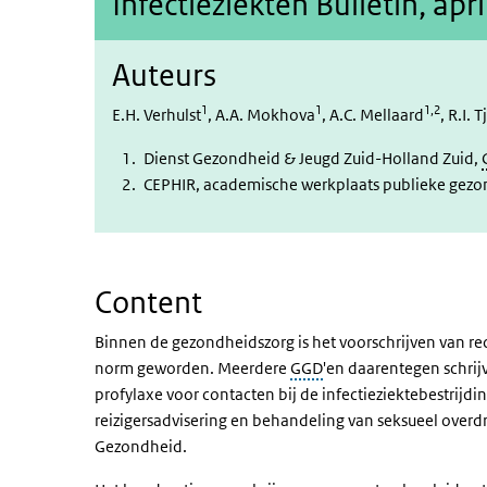
Infectieziekten Bulletin, apr
Auteurs
1
1
1,2
E.H. Verhulst
, A.A. Mokhova
, A.C. Mellaard
, R.I.
Dienst Gezondheid & Jeugd Zuid-Holland Zuid,
CEPHIR, academische werkplaats publieke gez
Content
Binnen de gezondheidszorg is het voorschrijven van re
norm geworden. Meerdere
GGD
'en daarentegen schrij
profylaxe voor contacten bij de infectieziektebestrij
reizigersadvisering en behandeling van seksueel over
Gezondheid.