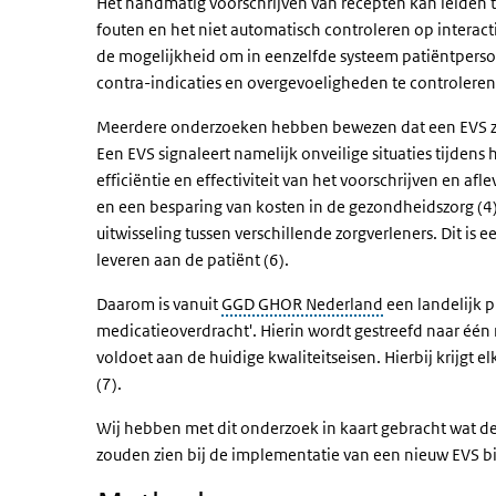
Het handmatig voorschrijven van recepten kan leiden to
fouten en het niet automatisch controleren op interacti
de mogelijkheid om in eenzelfde systeem patiëntpersoo
contra-indicaties en overgevoeligheden te controleren 
Meerdere onderzoeken hebben bewezen dat een EVS zor
Een EVS signaleert namelijk onveilige situaties tijdens 
efficiëntie en effectiviteit van het voorschrijven en 
en een besparing van kosten in de gezondheidszorg ​(4)​
uitwisseling tussen verschillende zorgverleners. Dit i
leveren aan de patiënt ​(6)​.
Daarom is vanuit
GGD GHOR Nederland
een landelijk 
medicatieoverdracht'. Hierin wordt gestreefd naar één
voldoet aan de huidige kwaliteitseisen. Hierbij krijgt e
(7)​.
Wij hebben met dit onderzoek in kaart gebracht wat 
zouden zien bij de implementatie van een nieuw EVS 