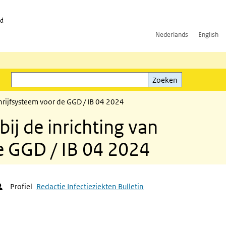
id
Nederlands
English
Zoeken
ink)
Zoeken
hrijfsysteem voor de GGD / IB 04 2024
ij de inrichting van
e GGD / IB 04 2024
Profiel
Redactie Infectieziekten Bulletin