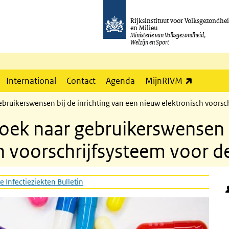
Rijksinstituut voor Volksgezondhe
en Milieu
Ministerie van Volksgezondheid,
Welzijn en Sport
(externe l
International
Contact
Agenda
MijnRIVM
ebruikerswensen bij de inrichting van een nieuw elektronisch voorsc
oek naar gebruikerswensen b
h voorschrijfsysteem voor d
e Infectieziekten Bulletin