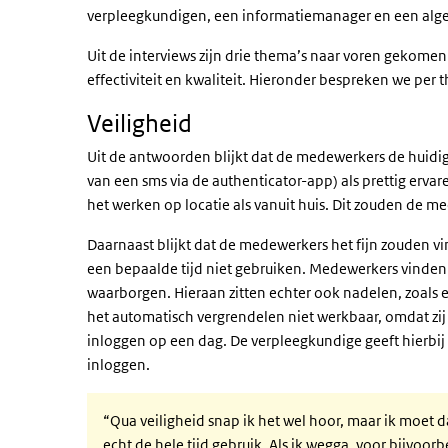
verpleegkundigen, een informatiemanager en een a
Uit de interviews zijn drie thema’s naar voren gekomen
effectiviteit en kwaliteit. Hieronder bespreken we per 
Veiligheid
Uit de antwoorden blijkt dat de medewerkers de huidi
van een sms via de authenticator-app) als prettig erva
het werken op locatie als vanuit huis. Dit zouden de m
Daarnaast blijkt dat de medewerkers het fijn zouden vi
een bepaalde tijd niet gebruiken. Medewerkers vinden 
waarborgen. Hieraan zitten echter ook nadelen, zoals
het automatisch vergrendelen niet werkbaar, omdat zi
inloggen op een dag. De verpleegkundige geeft hierbij 
inloggen.
“Qua veiligheid snap ik het wel hoor, maar ik moet 
echt de hele tijd gebruik. Als ik wegga, voor bijvoor