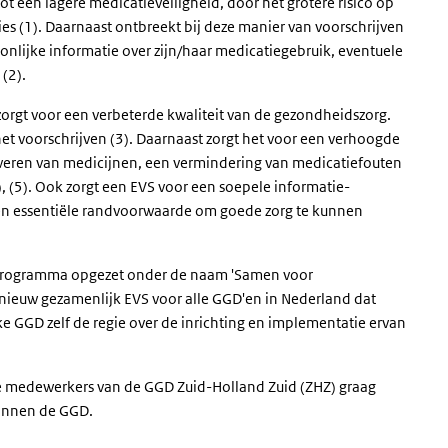
t een lagere medicatieveiligheid, door het grotere risico op
es ​(1)​. Daarnaast ontbreekt bij deze manier van voorschrijven
nlijke informatie over zijn/haar medicatiegebruik, eventuele
​(2)​.
gt voor een verbeterde kwaliteit van de gezondheidszorg.
het voorschrijven ​(3)​. Daarnaast zorgt het voor een verhoogde
afleveren van medicijnen, een vermindering van medicatiefouten
, ​(5)​. Ook zorgt een EVS voor een soepele informatie-
s een essentiële randvoorwaarde om goede zorg te kunnen
programma opgezet onder de naam 'Samen voor
 nieuw gezamenlijk EVS voor alle GGD'en in Nederland dat
lke GGD zelf de regie over de inrichting en implementatie ervan ​
de medewerkers van de GGD Zuid-Holland Zuid (ZHZ) graag
binnen de GGD.