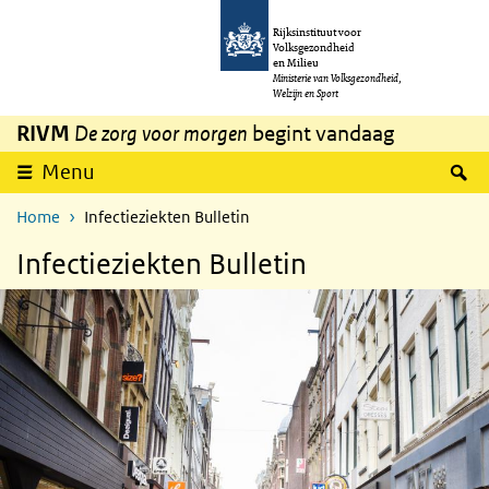
Overslaan en naar de inhoud gaan
Direct naar de hoofdnavigatie
Rijksinstituut voor
Volksgezondheid
en Milieu
Ministerie van Volksgezondheid,
Welzijn en Sport
RIVM
De zorg voor morgen
begint vandaag
Z
Menu
Home
Infectieziekten Bulletin
Infectieziekten Bulletin