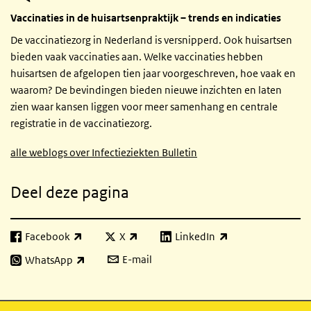
Vaccinaties in de huisartsenpraktijk – trends en indicaties
De vaccinatiezorg in Nederland is versnipperd. Ook huisartsen
bieden vaak vaccinaties aan. Welke vaccinaties hebben
huisartsen de afgelopen tien jaar voorgeschreven, hoe vaak en
waarom? De bevindingen bieden nieuwe inzichten en laten
zien waar kansen liggen voor meer samenhang en centrale
registratie in de vaccinatiezorg.
alle weblogs over Infectieziekten Bulletin
Deel deze pagina
Facebook
X
LinkedIn
(externe link)
(externe link)
(externe link)
E-mail
WhatsApp
(externe link)