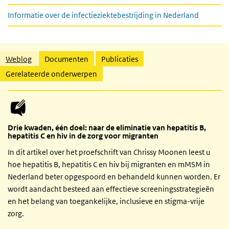
Informatie over de infectieziektebestrijding in Nederland
Gerelateerde inhoud
Weblog
Documenten
Publicaties
Gerelateerde onderwerpen
Drie kwaden, één doel: naar de eliminatie van hepatitis B,
hepatitis C en hiv in de zorg voor migranten
In dit artikel over het proefschrift van Chrissy Moonen leest u
hoe hepatitis B, hepatitis C en hiv bij migranten en mMSM in
Nederland beter opgespoord en behandeld kunnen worden. Er
wordt aandacht besteed aan effectieve screeningsstrategieën
en het belang van toegankelijke, inclusieve en stigma-vrije
zorg.