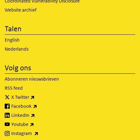
Coordinated Vulnerability Disclosure
Website archief
Talen
English
Nederlands
Volg ons
Abonneren nieuwsbrieven
RSS feed
(externe link)
X Twitter
(externe link)
Facebook
(externe link)
LinkedIn
(externe link)
Youtube
(externe link)
Instagram