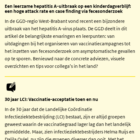
Een leerzame hepatitis A-uitbraak op een kinderdagverblijf:
een hoge attack rate en case finding via fecesonderzoek
In de GGD-regio West-Brabant vond recent een bijzondere
uitbraak van het hepatitis A-virus plaats. De GGD deelt in dit
artikel de belangrijkste ervaringen en leerpunten: van
uitdagingen bij het organiseren van vaccinatiecampagnes tot
het inzetten van fecesonderzoek om asymptomatische gevallen
op te sporen. Benieuwd naar de concrete adviezen, visuele
overzichten en tips voor collega’s in het land?
30 jaar LCI: Vaccinatie-acceptatie toen en nu
In de 30 jaar dat de Landelijke Coördinatie
Infectieziektebestrijding (LCI) bestaat, zijn er altijd groepen
geweest waarin de vaccinatiegraad lager lag dan het landelijk
gemiddelde. Maar, zien infectieziektebestrijders Helma Ruijs en
Dalila Oulel, nu zijn die groepen diverser dan ooit. Met het