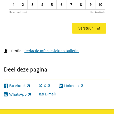
1
2
3
4
5
6
7
8
9
10
Helemaal niet
Fantastisch
Verstuur
Profiel
Redactie Infectieziekten Bulletin
Deel deze pagina
Facebook
X
LinkedIn
(externe link)
(externe link)
(externe link)
E-mail
WhatsApp
(externe link)