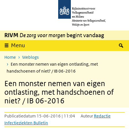
Overslaan en naar de inhoud gaan
Direct naar de hoofdnavigatie
Rijksinstituut voor
Volksgezondheid
en Milieu
Ministerie van Volksgezondheid,
Welzijn en Sport
RIVM
De zorg voor morgen
begint vandaag
Z
Menu
Home
Weblogs
Een monster nemen van eigen ontlasting, met
handschoenen of niet? / IB 06-2016
Een monster nemen van eigen
ontlasting, met handschoenen of
niet? / IB 06-2016
Publicatiedatum 15-06-2016 | 11:04
Auteur
Redactie
Infectieziekten Bulletin