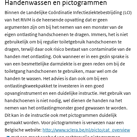
Handenwassen en pictogrammen
Binnen de Landelijke Coördinatie Infectieziektebestrijding (LCI)
van het RIVM is de heersende opvatting dat er geen
argumenten zijn om bij het nemen van een monster van de
eigen ontlasting handschoenen te dragen. Immers, het is niet
gebruikelijk om bij regulier toiletgebruik handschoenen te
dragen, terwijl daar ook risico bestaat van contaminatie van de
handen met ontlasting. Ook wanneer er in een gezin sprake is
van een besmettelijke darmziekte is er geen reden om bij de
toiletgang handschoenen te gebruiken, maar wel om de
handen te wassen. Het advies is dan ook om bij een
ontlastingkweekpakket te investeren in een goed
opvanginstrument en een duidelijke instructie. Het gebruik van
handschoenen is niet nodig, wel dienen de handen na het
nemen van het ontlastingmonster goed gewassen te worden.
Dit kan in de instructie ook met pictogrammen duidelijk
gemaakt worden. Voor pictogrammen is verwezen naar een
Belgische website:
http://www.sclera.be/nl/picto/cat_overview
(externe link)